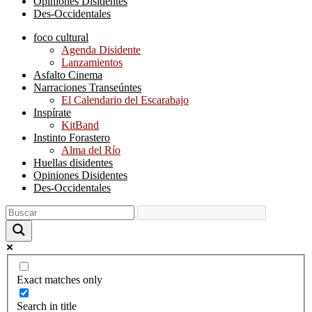
Opiniones Disidentes
Des-Occidentales
foco cultural
Agenda Disidente
Lanzamientos
Asfalto Cinema
Narraciones Transeúntes
El Calendario del Escarabajo
Inspírate
KitBand
Instinto Forastero
Alma del Río
Huellas disidentes
Opiniones Disidentes
Des-Occidentales
Exact matches only
Search in title