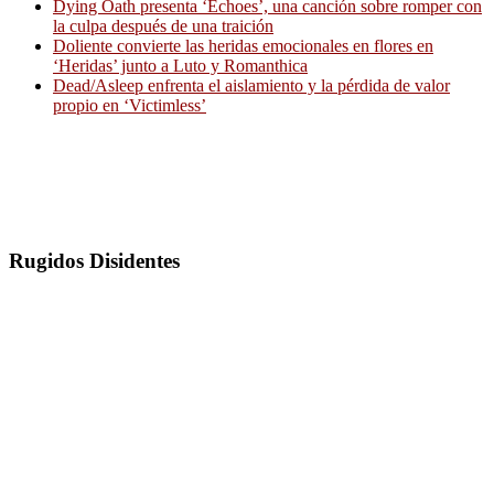
Dying Oath presenta ‘Echoes’, una canción sobre romper con
la culpa después de una traición
Doliente convierte las heridas emocionales en flores en
‘Heridas’ junto a Luto y Romanthica
Dead/Asleep enfrenta el aislamiento y la pérdida de valor
propio en ‘Victimless’
Rugidos Disidentes