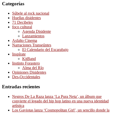
Categorías
Súbele al rock nacional
Huellas disidentes
71 Decibeles
foco cultural
Agenda Disidente
Lanzamientos
Asfalto Cinema
Narraciones Transeúntes
El Calendario del Escarabajo
Inspírate
KitBand
Instinto Forastero
Alma del Río
Opiniones Disidentes
Des-Occidentales
Entradas recientes
Negros De La Raza lanza ‘La Pura Neta’, un álbum que
convierte el legado del hip hop latino en una nueva identidad
artística
Los Gaviotas lanza ‘Cosmopolitan Girl’, un sencillo donde la