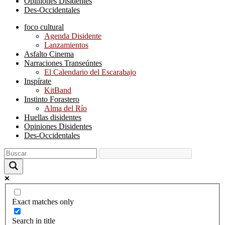
Opiniones Disidentes
Des-Occidentales
foco cultural
Agenda Disidente
Lanzamientos
Asfalto Cinema
Narraciones Transeúntes
El Calendario del Escarabajo
Inspírate
KitBand
Instinto Forastero
Alma del Río
Huellas disidentes
Opiniones Disidentes
Des-Occidentales
Exact matches only
Search in title