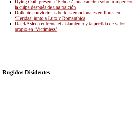
Dying Oath presenta ‘Echoes’, una canción sobre romper con
la culpa después de una traición
Doliente convierte las heridas emocionales en flores en
‘Heridas’ junto a Luto y Romanthica
Dead/Asleep enfrenta el aislamiento y la pérdida de valor
propio en ‘Victimless’
Rugidos Disidentes