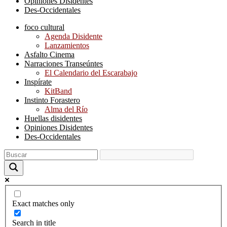
Opiniones Disidentes
Des-Occidentales
foco cultural
Agenda Disidente
Lanzamientos
Asfalto Cinema
Narraciones Transeúntes
El Calendario del Escarabajo
Inspírate
KitBand
Instinto Forastero
Alma del Río
Huellas disidentes
Opiniones Disidentes
Des-Occidentales
Exact matches only
Search in title