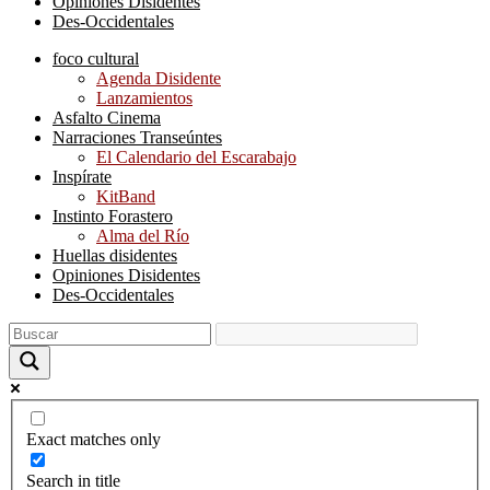
Opiniones Disidentes
Des-Occidentales
foco cultural
Agenda Disidente
Lanzamientos
Asfalto Cinema
Narraciones Transeúntes
El Calendario del Escarabajo
Inspírate
KitBand
Instinto Forastero
Alma del Río
Huellas disidentes
Opiniones Disidentes
Des-Occidentales
Exact matches only
Search in title