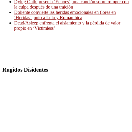
Dying Oath presenta ‘Echoes’, una canción sobre romper con
la culpa después de una traición
Doliente convierte las heridas emocionales en flores en
‘Heridas’ junto a Luto y Romanthica
Dead/Asleep enfrenta el aislamiento y la pérdida de valor
propio en ‘Victimless’
Rugidos Disidentes