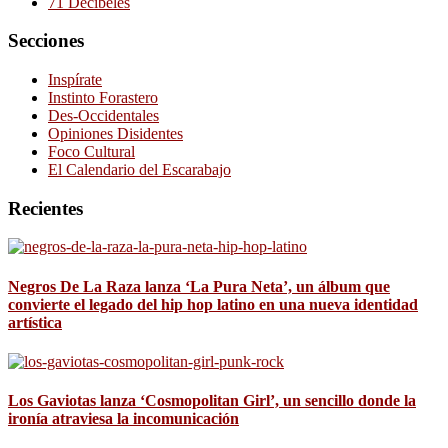
71 Decibeles
Secciones
Inspírate
Instinto Forastero
Des-Occidentales
Opiniones Disidentes
Foco Cultural
El Calendario del Escarabajo
Recientes
Negros De La Raza lanza ‘La Pura Neta’, un álbum que
convierte el legado del hip hop latino en una nueva identidad
artística
Los Gaviotas lanza ‘Cosmopolitan Girl’, un sencillo donde la
ironía atraviesa la incomunicación