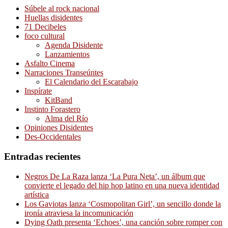
Súbele al rock nacional
Huellas disidentes
71 Decibeles
foco cultural
Agenda Disidente
Lanzamientos
Asfalto Cinema
Narraciones Transeúntes
El Calendario del Escarabajo
Inspírate
KitBand
Instinto Forastero
Alma del Río
Opiniones Disidentes
Des-Occidentales
Entradas recientes
Negros De La Raza lanza ‘La Pura Neta’, un álbum que
convierte el legado del hip hop latino en una nueva identidad
artística
Los Gaviotas lanza ‘Cosmopolitan Girl’, un sencillo donde la
ironía atraviesa la incomunicación
Dying Oath presenta ‘Echoes’, una canción sobre romper con