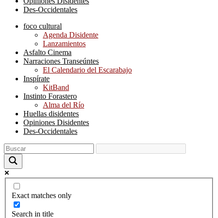
Opiniones Disidentes
Des-Occidentales
foco cultural
Agenda Disidente
Lanzamientos
Asfalto Cinema
Narraciones Transeúntes
El Calendario del Escarabajo
Inspírate
KitBand
Instinto Forastero
Alma del Río
Huellas disidentes
Opiniones Disidentes
Des-Occidentales
Exact matches only
Search in title