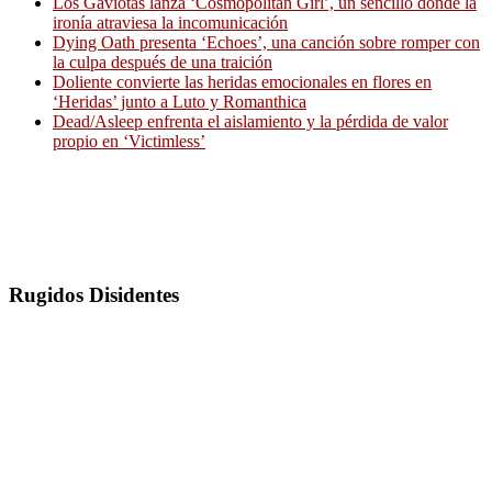
Los Gaviotas lanza ‘Cosmopolitan Girl’, un sencillo donde la
ironía atraviesa la incomunicación
Dying Oath presenta ‘Echoes’, una canción sobre romper con
la culpa después de una traición
Doliente convierte las heridas emocionales en flores en
‘Heridas’ junto a Luto y Romanthica
Dead/Asleep enfrenta el aislamiento y la pérdida de valor
propio en ‘Victimless’
Rugidos Disidentes