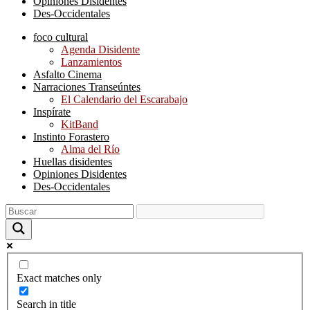
Opiniones Disidentes
Des-Occidentales
foco cultural
Agenda Disidente
Lanzamientos
Asfalto Cinema
Narraciones Transeúntes
El Calendario del Escarabajo
Inspírate
KitBand
Instinto Forastero
Alma del Río
Huellas disidentes
Opiniones Disidentes
Des-Occidentales
Exact matches only
Search in title