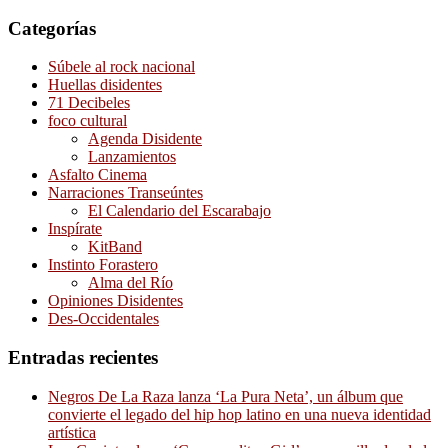
Categorías
Súbele al rock nacional
Huellas disidentes
71 Decibeles
foco cultural
Agenda Disidente
Lanzamientos
Asfalto Cinema
Narraciones Transeúntes
El Calendario del Escarabajo
Inspírate
KitBand
Instinto Forastero
Alma del Río
Opiniones Disidentes
Des-Occidentales
Entradas recientes
Negros De La Raza lanza ‘La Pura Neta’, un álbum que
convierte el legado del hip hop latino en una nueva identidad
artística