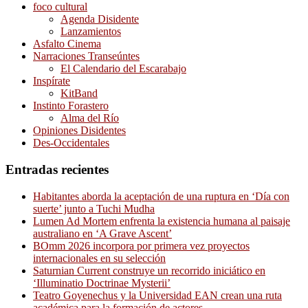
foco cultural
Agenda Disidente
Lanzamientos
Asfalto Cinema
Narraciones Transeúntes
El Calendario del Escarabajo
Inspírate
KitBand
Instinto Forastero
Alma del Río
Opiniones Disidentes
Des-Occidentales
Entradas recientes
Habitantes aborda la aceptación de una ruptura en ‘Día con
suerte’ junto a Tuchi Mudha
Lumen Ad Mortem enfrenta la existencia humana al paisaje
australiano en ‘A Grave Ascent’
BOmm 2026 incorpora por primera vez proyectos
internacionales en su selección
Saturnian Current construye un recorrido iniciático en
‘Illuminatio Doctrinae Mysterii’
Teatro Goyenechus y la Universidad EAN crean una ruta
académica para la formación de actores