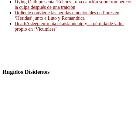
Dying Oath presenta ‘Echoes’, una canción sobre romper con
la culpa después de una traición
Doliente convierte las heridas emocionales en flores en
‘Heridas’ junto a Luto y Romanthica
Dead/Asleep enfrenta el aislamiento y la pérdida de valor
propio en ‘Victimless’
Rugidos Disidentes