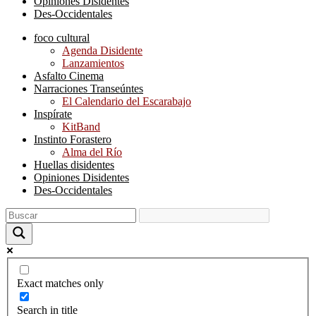
Opiniones Disidentes
Des-Occidentales
foco cultural
Agenda Disidente
Lanzamientos
Asfalto Cinema
Narraciones Transeúntes
El Calendario del Escarabajo
Inspírate
KitBand
Instinto Forastero
Alma del Río
Huellas disidentes
Opiniones Disidentes
Des-Occidentales
Exact matches only
Search in title