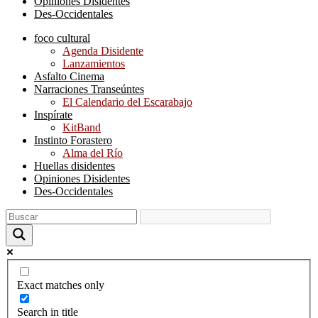
Opiniones Disidentes
Des-Occidentales
foco cultural
Agenda Disidente
Lanzamientos
Asfalto Cinema
Narraciones Transeúntes
El Calendario del Escarabajo
Inspírate
KitBand
Instinto Forastero
Alma del Río
Huellas disidentes
Opiniones Disidentes
Des-Occidentales
Exact matches only
Search in title