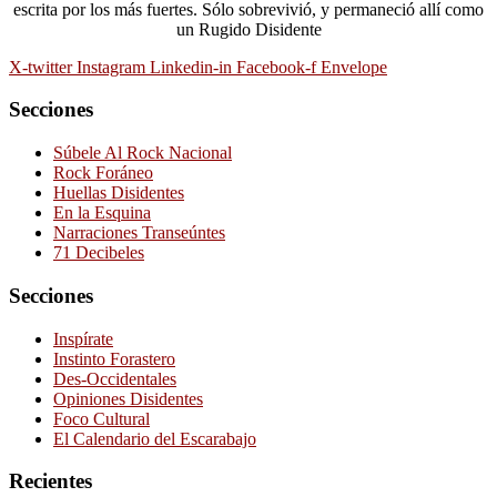
escrita por los más fuertes. Sólo sobrevivió, y permaneció allí como
un Rugido Disidente
X-twitter
Instagram
Linkedin-in
Facebook-f
Envelope
Secciones
Súbele Al Rock Nacional
Rock Foráneo
Huellas Disidentes
En la Esquina
Narraciones Transeúntes
71 Decibeles
Secciones
Inspírate
Instinto Forastero
Des-Occidentales
Opiniones Disidentes
Foco Cultural
El Calendario del Escarabajo
Recientes