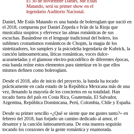
El 30 de noviembre Daniel, Me Estás
Matando, será su primer show en el
legendario Auditorio Nacional.
Daniel, Me Estás Matando es una banda de boleroglam que nació en
el 2018, compuesta por Daniel Zepeda e Iván de la Rioja que
musicaliza suspiros y efervesce las almas románticas de sus
escuchas. Basándose en el lenguaje tradicional del bolero, los
sublimes cromatismos románticos de Chopin, la magia de los
sintetizadores, los samplers y la psicodelia legendaria de Kubrick, la
canción latinoamericana, líricas románticas, voces dulce-
acarameladas y el glamour electro-psicodélico de diferentes épocas,
esta banda reúne estos elementos para sintetizar en lo que ellos
mismos definen como boleroglam.
Desde el 2018, año de inicio del proyecto, la banda ha tocado
prácticamente en cada estado de la República Mexicana más de una
vez, llenando la mayoría de los conciertos en su totalidad. Han
tocado fuera del país en Costa Rica, Guatemala, El Salvador,
Argentina, República Dominicana, Perú, Colombia, Chile y España.
Desde su primer sencillo «¿Qué se siente que me gustes tanto?» en
febrero del 2018, han forjado un camino dedicado al amor, el
desamor y la canción latinoamericana. De esta manera seguirán
tocando los corazones de la gente romántica y enamorada.