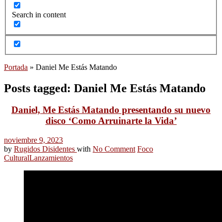
Search in content
Portada
»
Daniel Me Estás Matando
Posts tagged: Daniel Me Estás Matando
Daniel, Me Estás Matando presentando su nuevo
disco ‘Como Arruinarte la Vida’
noviembre 9, 2023
by
Rugidos Disidentes
with
No Comment
Foco
Cultural
Lanzamientos