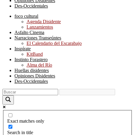
Opiniones Disidentes
Des-Occidentales
foco cultural
Agenda Disidente
Lanzamientos
Asfalto Cinema
Narraciones Transeúntes
El Calendario del Escarabajo
Inspírate
KitBand
Instinto Forastero
Alma del Río
Huellas disidentes
Opiniones Disidentes
Des-Occidentales
Exact matches only
Search in title