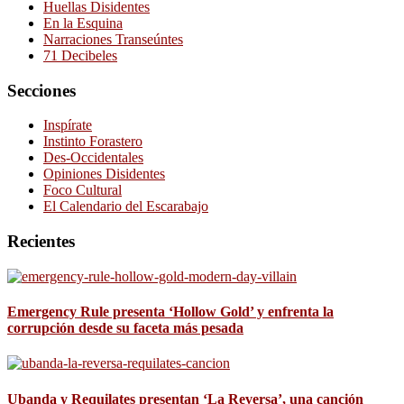
Huellas Disidentes
En la Esquina
Narraciones Transeúntes
71 Decibeles
Secciones
Inspírate
Instinto Forastero
Des-Occidentales
Opiniones Disidentes
Foco Cultural
El Calendario del Escarabajo
Recientes
Emergency Rule presenta ‘Hollow Gold’ y enfrenta la
corrupción desde su faceta más pesada
Ubanda y Requilates presentan ‘La Reversa’, una canción