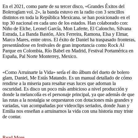
En el 2021, como parte de su tercer disco, «Grandes Éxitos del
Boleroglam vol. 2», la banda estuvo en la radio con 3 sencillos
distintos en toda la República Mexicana. se han posicionado en el
top 30 nacional en cada uno de los estados. Han colaborado con:
Niño de Elche, Leonel García, Mon Laferte, El Caloncho, Silvana
Estrada, La Banda Bastón, Alex Ferreira, Ramona, Elsa y Elmar,
Marco Mares, entre otros. El éxito de Daniel ha traspasado fronteras,
presentándose en festivales de gran importancia como Rock Al
Parque en Colombia, Río Babel en Madrid, Festival Portamérica en
España, Pal Norte Monterrey, Mexico.
«Como Arruinarte la Vida» sería el 4to álbum del dueto de bolero
glam, Daniel, Me Estás Matando. Es un manual detallado de cómo
rendirse a la miseria para resaltar esas luces que adornan la
oscuridad. Es disco un poco más ambicioso a nivel producción y
donde la melancolía es el personaje principal, ya que además de que
las rutas a la nostalgia se orquestaron con dotaciones más grandes y
variadas, van acompañadas por videoclips seriados, donde Juan y
Emilia nos enseñan a arruinarnos la vida con una historia muy triste
de contar.
Read More