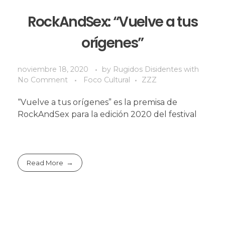
RockAndSex: “Vuelve a tus
orígenes”
noviembre 18, 2020
by
Rugidos Disidentes
with
No Comment
Foco Cultural
ZZZ
“Vuelve a tus orígenes” es la premisa de
RockAndSex para la edición 2020 del festival
Read More