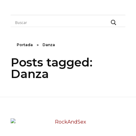
Rugidos Disidentes
Bogotá - Colombia | ISSN 2619-5569
Portada
»
Danza
Posts tagged:
Danza