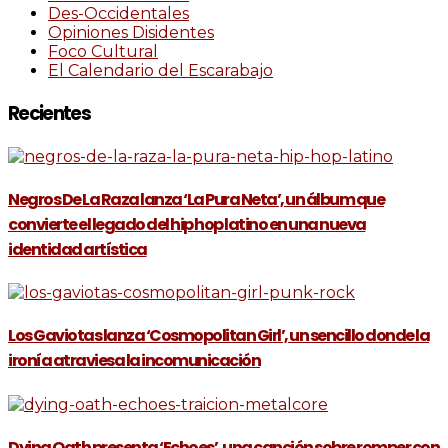
Des-Occidentales
Opiniones Disidentes
Foco Cultural
El Calendario del Escarabajo
Recientes
Negros De La Raza lanza ‘La Pura Neta’, un álbum que
convierte el legado del hip hop latino en una nueva
identidad artística
Los Gaviotas lanza ‘Cosmopolitan Girl’, un sencillo donde la
ironía atraviesa la incomunicación
Dying Oath presenta ‘Echoes’, una canción sobre romper con