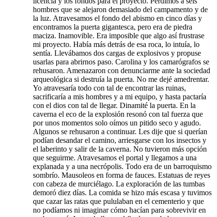
licencia y los fondos para el proyecto. Perdimos a seis
hombres que se alejaron demasiado del campamento y de
la luz. Atravesamos el fondo del abismo en cinco días y
encontramos la puerta gigantesca, pero era de piedra
maciza. Inamovible. Era imposible que algo así frustrase
mi proyecto. Había más detrás de esa roca, lo intuía, lo
sentía. Llevábamos dos cargas de explosivos y propuse
usarlas para abrirnos paso. Carolina y los camarógrafos se
rehusaron. Amenazaron con denunciarme ante la sociedad
arqueológica si destruía la puerta. No me dejé amedrentar.
Yo atravesaría todo con tal de encontrar las ruinas,
sacrificaría a mis hombres y a mi equipo, y hasta pactaría
con el dios con tal de llegar. Dinamité la puerta. En la
caverna el eco de la explosión resonó con tal fuerza que
por unos momentos solo oímos un pitido seco y agudo.
Algunos se rehusaron a continuar. Les dije que si querían
podían desandar el camino, arriesgarse con los insectos y
el laberinto y salir de la caverna. No tuvieron más opción
que seguirme. Atravesamos el portal y llegamos a una
explanada y a una necrópolis. Todo era de un barroquismo
sombrío. Mausoleos en forma de fauces. Estatuas de reyes
con cabeza de murciélago. La exploración de las tumbas
demoró diez días. La comida se hizo más escasa y tuvimos
que cazar las ratas que pululaban en el cementerio y que
no podíamos ni imaginar cómo hacían para sobrevivir en