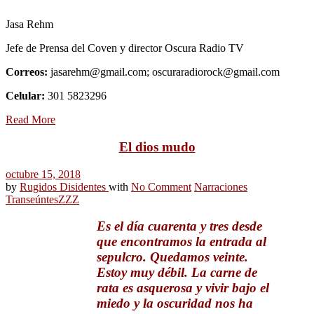
Jasa Rehm
Jefe de Prensa del Coven y director Oscura Radio TV
Correos:
jasarehm@gmail.com; oscuraradiorock@gmail.com
Celular:
301 5823296
Read More
El dios mudo
octubre 15, 2018
by
Rugidos Disidentes
with
No Comment
Narraciones
Transeúntes
ZZZ
Es el día cuarenta y tres desde
que encontramos la entrada al
sepulcro. Quedamos veinte.
Estoy muy débil. La carne de
rata es asquerosa y vivir bajo el
miedo y la oscuridad nos ha