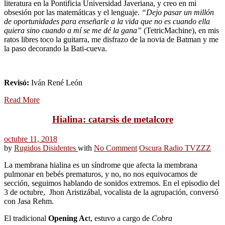
literatura en la Pontificia Universidad Javeriana, y creo en mi
obsesión por las matemáticas y el lenguaje.
“Dejo pasar un millón
de oportunidades para enseñarle a la vida que no es cuando ella
quiera sino cuando a mí se me dé la gana”
(TetricMachine), en mis
ratos libres toco la guitarra, me disfrazo de la novia de Batman y me
la paso decorando la Bati-cueva.
Revisó:
Iván René León
Read More
Hialina: catarsis de metalcore
octubre 11, 2018
by
Rugidos Disidentes
with
No Comment
Oscura Radio TV
ZZZ
La membrana hialina es un síndrome que afecta la membrana
pulmonar en bebés prematuros, y no, no nos equivocamos de
sección, seguimos hablando de sonidos extremos. En el episodio del
3 de octubre, Jhon Aristizábal, vocalista de la agrupación, conversó
con Jasa Rehm.
El tradicional
Opening Ac
t, estuvo a cargo de
Cobra