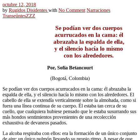
octubre 12, 2018
by
Rugidos Disidentes
with
No Comment
Narraciones
Transeúntes
ZZZ
Se podían ver dos cuerpos
acurrucados en la cama: él
abrazaba la espalda de ella,
y el
silencio hacía lo mismo
con los alrededores.
Por, Sofía Betancourt
(Bogotá, Colombia)
Se podían ver dos cuerpos acurrucados en la cama: él abrazaba la
espalda de ella, y el silencio hacía lo mismo con los alrededores. El
cabello de ella se extendía verticalmente sobre la almohada, como si
fuera una línea continua de su cuerpo. Él estaba tan cerca de su
cuello, que cualquiera hubiese pensado que le estaba susurrando sus
más hondos sentimientos provenientes de una recolección
exhaustiva de devaneos pasados.
La alcoba respiraba con ellos: era la formación de un único conjunto
de aire; un único pulmón llevando su propio ritmo. A pesar de que