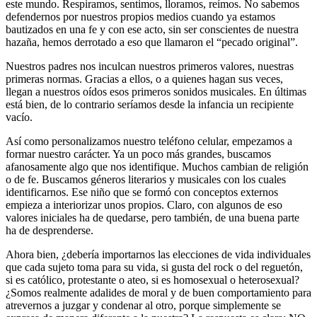
este mundo. Respiramos, sentimos, lloramos, reímos. No sabemos
defendernos por nuestros propios medios cuando ya estamos
bautizados en una fe y con ese acto, sin ser conscientes de nuestra
hazaña, hemos derrotado a eso que llamaron el “pecado original”.
Nuestros padres nos inculcan nuestros primeros valores, nuestras
primeras normas. Gracias a ellos, o a quienes hagan sus veces,
llegan a nuestros oídos esos primeros sonidos musicales. En últimas
está bien, de lo contrario seríamos desde la infancia un recipiente
vacío.
Así como personalizamos nuestro teléfono celular, empezamos a
formar nuestro carácter. Ya un poco más grandes, buscamos
afanosamente algo que nos identifique. Muchos cambian de religión
o de fe. Buscamos géneros literarios y musicales con los cuales
identificarnos. Ese niño que se formó con conceptos externos
empieza a interiorizar unos propios. Claro, con algunos de eso
valores iniciales ha de quedarse, pero también, de una buena parte
ha de desprenderse.
Ahora bien, ¿debería importarnos las elecciones de vida individuales
que cada sujeto toma para su vida, si gusta del rock o del reguetón,
si es católico, protestante o ateo, si es homosexual o heterosexual?
¿Somos realmente adalides de moral y de buen comportamiento para
atrevernos a juzgar y condenar al otro, porque simplemente se