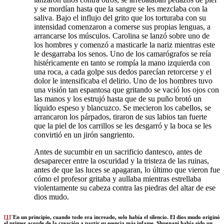
y se mordían hasta que la sangre se les mezclaba con la
saliva. Bajo el influjo del grito que los torturaba con su
intensidad comenzaron a comerse sus propias lenguas, a
arrancarse los músculos. Carolina se lanzó sobre uno de
los hombres y comenzó a masticarle la nariz mientras este
le desgarraba los senos. Uno de los camarógrafos se reía
histéricamente en tanto se rompía la mano izquierda con
una roca, a cada golpe sus dedos parecían retorcerse y el
dolor le intensificaba el delirio. Uno de los hombres tuvo
una visión tan espantosa que gritando se vació los ojos con
las manos y los estrujó hasta que de su puño brotó un
líquido espeso y blancuzco. Se mecieron los cabellos, se
arrancaron los párpados, tiraron de sus labios tan fuerte
que la piel de los carrillos se les desgarró y la boca se les
convirtió en un jirón sangriento.
Antes de sucumbir en un sacrificio dantesco, antes de
desaparecer entre la oscuridad y la tristeza de las ruinas,
antes de que las luces se apagaran, lo último que vieron fue
cómo el profesor gritaba y aullaba mientras estrellaba
violentamente su cabeza contra las piedras del altar de ese
dios mudo.
[1]
¨En un principio, cuando todo era increado, solo había el silencio. El dios mudo originó
el primer acorde de la creación a partir su esencia más infame. Shugnani había sido un