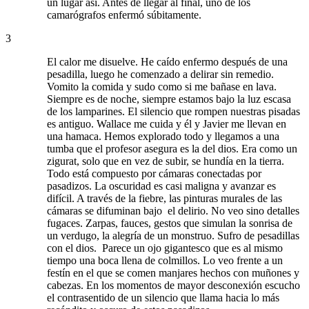
un lugar así. Antes de llegar al final, uno de los
camarógrafos enfermó súbitamente.
3
El calor me disuelve. He caído enfermo después de una
pesadilla, luego he comenzado a delirar sin remedio.
Vomito la comida y sudo como si me bañase en lava.
Siempre es de noche, siempre estamos bajo la luz escasa
de los lamparines. El silencio que rompen nuestras pisadas
es antiguo. Wallace me cuida y él y Javier me llevan en
una hamaca. Hemos explorado todo y llegamos a una
tumba que el profesor asegura es la del dios. Era como un
zigurat, solo que en vez de subir, se hundía en la tierra.
Todo está compuesto por cámaras conectadas por
pasadizos. La oscuridad es casi maligna y avanzar es
difícil. A través de la fiebre, las pinturas murales de las
cámaras se difuminan bajo el delirio. No veo sino detalles
fugaces. Zarpas, fauces, gestos que simulan la sonrisa de
un verdugo, la alegría de un monstruo. Sufro de pesadillas
con el dios. Parece un ojo gigantesco que es al mismo
tiempo una boca llena de colmillos. Lo veo frente a un
festín en el que se comen manjares hechos con muñones y
cabezas. En los momentos de mayor desconexión escucho
el contrasentido de un silencio que llama hacia lo más