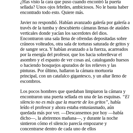
¿Has visto la cara que puso cuando encontró la puerta
sellada? Unos ojos febriles, ambiciosos. No le basta haber
encontrado todo esto. Quiere más.
Javier no respondió. Habían avanzado galería por galería a
través de la tumba y descubierto cámaras llenas de ataúdes
verticales donde yacían los sacerdotes del dios.
Encontraron una sala llena de ofrendas depositadas sobre
cráneos volteados, otra sala de torturas saturada de gritos y
de sangre seca. Y habían avanzado a la fuerza, acarreados
por la energía del profesor, que los hacia sobrellevar el
asombro y el espanto de ver cosas así, catalogando huesos
o haciendo bosquejos apurados de los relieves y las
pinturas. Por último, hallaron la cámara mortuoria
principal, con un catafalco gigantesco, y un altar lleno de
escombros.
Los pocos hombres que quedaban limpiaron la cámara y
encontraron una puerta sellada en una de las esquinas.
“El
silencio no es más que la muerte de los gritos”
, había
leído el profesor y ahora estaba entusiasmado, aún
quedada más por ver. —Descansemos por hoy —había
dicho—, la abriremos mañana—, y durante la noche
sintieron cómo el silencio parecía empozarse y
concentrarse dentro de cada uno de ellos