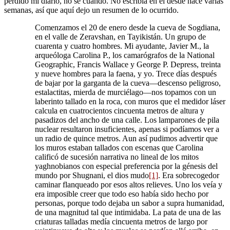
perdido mi diario, no sé cuándo. No escribía en él desde hace varias
semanas, así que aquí dejo un resumen de lo ocurrido.
Comenzamos el 20 de enero desde la cueva de Sogdiana,
en el valle de Zeravshan, en Tayikistán. Un grupo de
cuarenta y cuatro hombres. Mi ayudante, Javier M., la
arqueóloga Carolina P., los camarógrafos de la National
Geographic, Francis Wallace y George P. Depress, treinta
y nueve hombres para la faena, y yo. Trece días después
de bajar por la garganta de la cueva—descenso peligroso,
estalactitas, mierda de murciélago—nos topamos con un
laberinto tallado en la roca, con muros que el medidor láser
calcula en cuatrocientos cincuenta metros de altura y
pasadizos del ancho de una calle. Los lamparones de pila
nuclear resultaron insuficientes, apenas si podíamos ver a
un radio de quince metros. Aun así pudimos advertir que
los muros estaban tallados con escenas que Carolina
calificó de sucesión narrativa no lineal de los mitos
yaghnobianos con especial preferencia por la génesis del
mundo por Shugnani, el dios mudo
[1]
. Era sobrecogedor
caminar flanqueado por esos altos relieves. Uno los veía y
era imposible creer que todo eso había sido hecho por
personas, porque todo dejaba un sabor a supra humanidad,
de una magnitud tal que intimidaba. La pata de una de las
criaturas talladas medía cincuenta metros de largo por