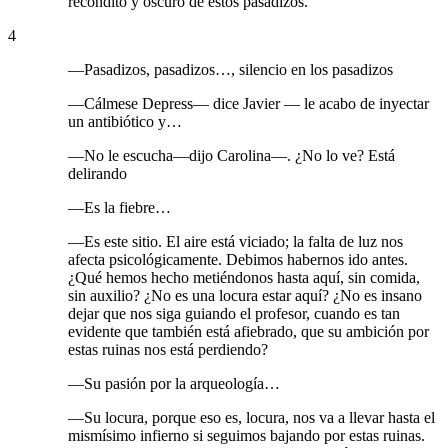
recóndito y oscuro de estos pasadizos.
4
—Pasadizos, pasadizos…, silencio en los pasadizos
—Cálmese Depress— dice Javier — le acabo de inyectar
un antibiótico y…
—No le escucha—dijo Carolina­—. ¿No lo ve? Está
delirando
—Es la fiebre…
—Es este sitio. El aire está viciado; la falta de luz nos
afecta psicológicamente. Debimos habernos ido antes.
¿Qué hemos hecho metiéndonos hasta aquí, sin comida,
sin auxilio? ¿No es una locura estar aquí? ¿No es insano
dejar que nos siga guiando el profesor, cuando es tan
evidente que también está afiebrado, que su ambición por
estas ruinas nos está perdiendo?
—Su pasión por la arqueología…
—Su locura, porque eso es, locura, nos va a llevar hasta el
mismísimo infierno si seguimos bajando por estas ruinas.