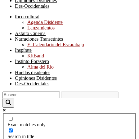
Opiniones Disidentes
Des-Occidentales
foco cultural
Agenda Disidente
Lanzamientos
Asfalto Cinema
Narraciones Transeúntes
El Calendario del Escarabajo
Inspírate
KitBand
Instinto Forastero
Alma del Río
Huellas disidentes
Opiniones Disidentes
Des-Occidentales
Exact matches only
Search in title