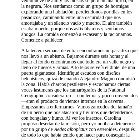
veintinueve de alto y los muslos se perdían allá arriba, en
la negrura. Nos sentíamos como un grupo de hormigas
explorando una habitación, perdiéndonos por días en los
pasadizos, caminando entre una oscuridad que nos
amortajaba y un silencio vacío y muerto. El aire también
estaba muerto, porque nos asfixiábamos y sentíamos
ahogos. La comida comenzó a escasear y la racionamos.
Comencé a palidecer
A la tercera semana de entrar encontramos un pasadizo que
nos llevó a un abismo. Bajamos durante seis horas y al
llegar al fondo encontramos que todo era un valle negro y
lleno de huesos y armas. A lo lejos se veía el dintel de una
puerta gigantesca. Identifiqué escudos con diseños
helenísticos, quizá de cuando Alejandro Magno conquistó
la zona. Había charcos pestilentes y escuchamos ciertas
voces lastimeras que los camarógrafos de la National
Geographic consideraron —con temor y poco convencidos
—eran el producto de vientos internos en la caverna.
Empezamos a enfermarnos. Vimos zancudos del tamaño
de un perro que nos atacaron y tuvimos que defendernos
con bengalas y humo. Al ver los insectos, Carolina
propuso desertar de la misión, pero yo no iba a detenerme
por un grupo de
Aedes albopictus
con esteroides, después
de todo lo que había tenido que hacer para conseguir la