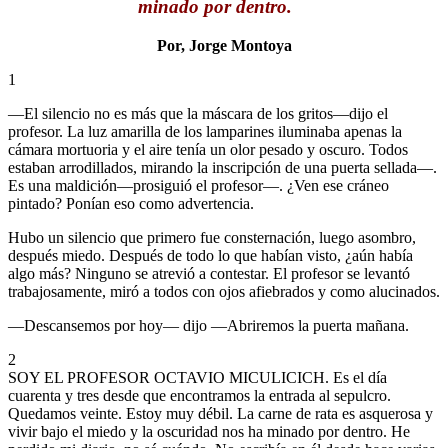
minado por dentro.
Por, Jorge Montoya
1
—El silencio no es más que la máscara de los gritos—dijo el
profesor. La luz amarilla de los lamparines iluminaba apenas la
cámara mortuoria y el aire tenía un olor pesado y oscuro. Todos
estaban arrodillados, mirando la inscripción de una puerta sellada—.
Es una maldición—prosiguió el profesor—. ¿Ven ese cráneo
pintado? Ponían eso como advertencia.
Hubo un silencio que primero fue consternación, luego asombro,
después miedo. Después de todo lo que habían visto, ¿aún había
algo más? Ninguno se atrevió a contestar. El profesor se levantó
trabajosamente, miró a todos con ojos afiebrados y como alucinados.
—Descansemos por hoy— dijo —Abriremos la puerta mañana.
2
SOY EL PROFESOR OCTAVIO MICULICICH. Es el día
cuarenta y tres desde que encontramos la entrada al sepulcro.
Quedamos veinte. Estoy muy débil. La carne de rata es asquerosa y
vivir bajo el miedo y la oscuridad nos ha minado por dentro. He