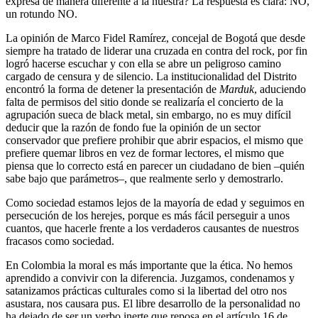
expresa de manera diferente a la nuestra? La respuesta es clara: NO,
un rotundo NO.
La opinión de Marco Fidel Ramírez, concejal de Bogotá que desde
siempre ha tratado de liderar una cruzada en contra del rock, por fin
logró hacerse escuchar y con ella se abre un peligroso camino
cargado de censura y de silencio. La institucionalidad del Distrito
encontró la forma de detener la presentación de
Marduk
, aduciendo
falta de permisos del sitio donde se realizaría el concierto de la
agrupación sueca de black metal, sin embargo, no es muy difícil
deducir que la razón de fondo fue la opinión de un sector
conservador que prefiere prohibir que abrir espacios, el mismo que
prefiere quemar libros en vez de formar lectores, el mismo que
piensa que lo correcto está en parecer un ciudadano de bien –quién
sabe bajo que parámetros–, que realmente serlo y demostrarlo.
Como sociedad estamos lejos de la mayoría de edad y seguimos en
persecución de los herejes, porque es más fácil perseguir a unos
cuantos, que hacerle frente a los verdaderos causantes de nuestros
fracasos como sociedad.
En Colombia la moral es más importante que la ética. No hemos
aprendido a convivir con la diferencia. Juzgamos, condenamos y
satanizamos prácticas culturales como si la libertad del otro nos
asustara, nos causara pus. El libre desarrollo de la personalidad no
ha dejado de ser un verbo inerte que reposa en el artículo 16 de