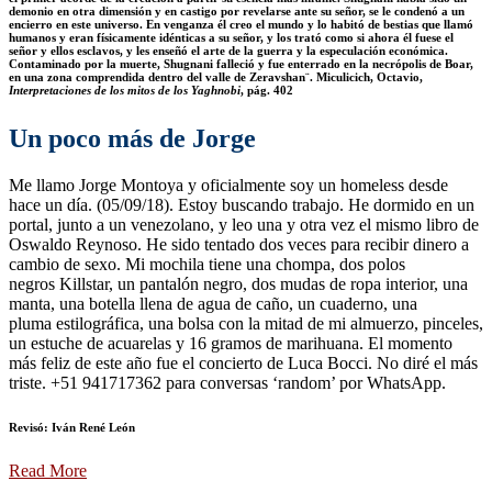
demonio en otra dimensión y en castigo por revelarse ante su señor, se le condenó a un
encierro en este universo. En venganza él creo el mundo y lo habitó de bestias que llamó
humanos y eran físicamente idénticas a su señor, y los trató como si ahora él fuese el
señor y ellos esclavos, y les enseñó el arte de la guerra y la especulación económica.
Contaminado por la muerte, Shugnani falleció y fue enterrado en la necrópolis de Boar,
en una zona comprendida dentro del valle de Zeravshan¨. Miculicich, Octavio,
Interpretaciones de los mitos de los Yaghnobi
, pág. 402
Un poco más de Jorge
Me llamo Jorge Montoya y oficialmente soy un homeless desde
hace un día. (05/09/18). Estoy buscando trabajo. He dormido en un
portal, junto a un venezolano, y leo una y otra vez el mismo libro de
Oswaldo Reynoso. He sido tentado dos veces para recibir dinero a
cambio de sexo. Mi mochila tiene una chompa, dos polos
negros Killstar, un pantalón negro, dos mudas de ropa interior, una
manta, una botella llena de agua de caño, un cuaderno, una
pluma estilográfica, una bolsa con la mitad de mi almuerzo, pinceles,
un estuche de acuarelas y 16 gramos de marihuana. El momento
más feliz de este año fue el concierto de Luca Bocci. No diré el más
triste. +51 941717362 para conversas ‘random’ por WhatsApp.
Revisó:
Iván René León
Read More