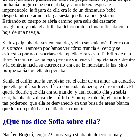
no había ninguna luz encendida, y la noche era espesa e
impenetrable, la figura de ella era la de un dinosaurio bebé
despertando de aquella larga siesta que llamamos gestación.
Estirando su cuerpo se abría camino para salir del cascarón
imaginario, y toda ella brillaba del color de la luna reflejada en la
hoja de una navaja.
Su luz palpitaba de vez en cuando, y él la sostenía más fuerte con
sus brazos. También podíamos ver cómo fruncía el ceño y se
esforzaba por no despertarse de aquella otra siesta. El brillo de ella
florecía con menos trabajo, pero más intenso. Él apretaba sus dientes
y la contraía hacia su cuerpo; no era que le molestara la luz, sino
porque sabía que ella despertaba.
Sentía el cariño que la envolvía: era el calor de un amor tan cargado,
que ella perdía su fuerza física con cada abrazo que él reiniciaba. Él
quería decirle que ella era su mundo, y aun cuando ella ya sabía
esto, trataba de zafarse de la órbita. Y aunque intentó, el amor fue
tan poderoso, que ella se desvaneció en una brisa de arena blanca
que lo acompañó hasta el día de su muerte.
¿Qué nos dice Sofía sobre ella?
Nací en Bogotá, tengo 22 años, soy estudiante de economía y