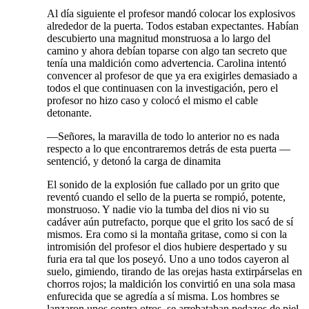
Al día siguiente el profesor mandó colocar los explosivos
alrededor de la puerta. Todos estaban expectantes. Habían
descubierto una magnitud monstruosa a lo largo del
camino y ahora debían toparse con algo tan secreto que
tenía una maldición como advertencia. Carolina intentó
convencer al profesor de que ya era exigirles demasiado a
todos el que continuasen con la investigación, pero el
profesor no hizo caso y colocó el mismo el cable
detonante.
—Señores, la maravilla de todo lo anterior no es nada
respecto a lo que encontraremos detrás de esta puerta —
sentenció, y detonó la carga de dinamita
El sonido de la explosión fue callado por un grito que
reventó cuando el sello de la puerta se rompió, potente,
monstruoso. Y nadie vio la tumba del dios ni vio su
cadáver aún putrefacto, porque que el grito los sacó de sí
mismos. Era como si la montaña gritase, como si con la
intromisión del profesor el dios hubiere despertado y su
furia era tal que los poseyó. Uno a uno todos cayeron al
suelo, gimiendo, tirando de las orejas hasta extirpárselas en
chorros rojos; la maldición los convirtió en una sola masa
enfurecida que se agredía a sí misma. Los hombres se
lanzaron unos contra otros, se arrebataban pedazos de piel