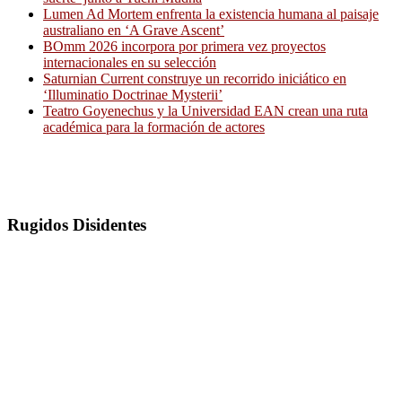
Lumen Ad Mortem enfrenta la existencia humana al paisaje
australiano en ‘A Grave Ascent’
BOmm 2026 incorpora por primera vez proyectos
internacionales en su selección
Saturnian Current construye un recorrido iniciático en
‘Illuminatio Doctrinae Mysterii’
Teatro Goyenechus y la Universidad EAN crean una ruta
académica para la formación de actores
Rugidos Disidentes