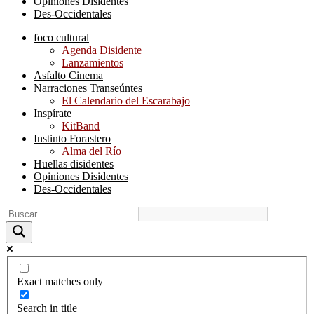
Opiniones Disidentes
Des-Occidentales
foco cultural
Agenda Disidente
Lanzamientos
Asfalto Cinema
Narraciones Transeúntes
El Calendario del Escarabajo
Inspírate
KitBand
Instinto Forastero
Alma del Río
Huellas disidentes
Opiniones Disidentes
Des-Occidentales
Exact matches only
Search in title