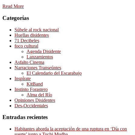
Read More
Categorías
Súbele al rock nacional
Huellas disidentes
71 Decibeles
foco cultural
Agenda Disidente
Lanzamientos
Asfalto Cinema
Narraciones Transeúntes
El Calendario del Escarabajo
Inspírate
KitBand
Instinto Forastero
Alma del Río
Opiniones Disidentes
Des-Occidentales
Entradas recientes
Habitantes aborda la aceptación de una ruptura en ‘Día con
suerte’ junto a Tuchi Mudha