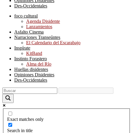
Opiniones Disidentes
Des-Occidentales
foco cultural
Agenda Disidente
Lanzamientos
Asfalto Cinema
Narraciones Transeúntes
El Calendario del Escarabajo
Inspírate
KitBand
Instinto Forastero
Alma del Río
Huellas disidentes
Opiniones Disidentes
Des-Occidentales
Exact matches only
Search in title