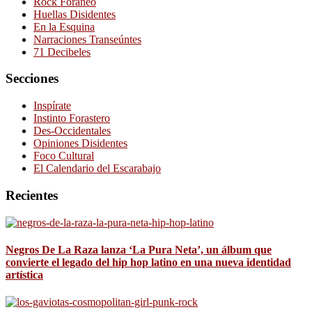
Rock Foráneo
Huellas Disidentes
En la Esquina
Narraciones Transeúntes
71 Decibeles
Secciones
Inspírate
Instinto Forastero
Des-Occidentales
Opiniones Disidentes
Foco Cultural
El Calendario del Escarabajo
Recientes
Negros De La Raza lanza ‘La Pura Neta’, un álbum que
convierte el legado del hip hop latino en una nueva identidad
artística