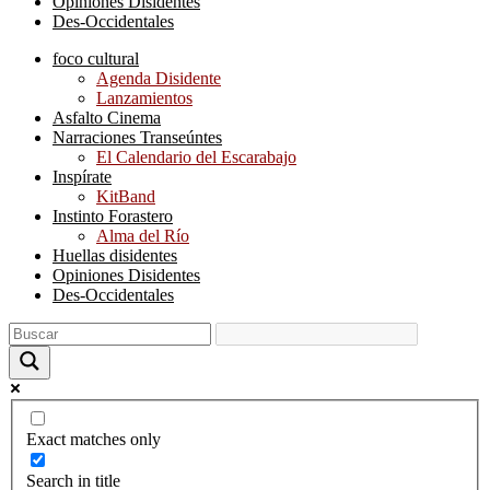
Opiniones Disidentes
Des-Occidentales
foco cultural
Agenda Disidente
Lanzamientos
Asfalto Cinema
Narraciones Transeúntes
El Calendario del Escarabajo
Inspírate
KitBand
Instinto Forastero
Alma del Río
Huellas disidentes
Opiniones Disidentes
Des-Occidentales
Exact matches only
Search in title