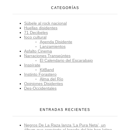
CATEGORÍAS
Súbele al rock nacional
Huellas disidentes
71 Decibeles
foco cultural
Agenda Disidente
Lanzamientos
Asfalto Cinema
Narraciones Transeúntes
El Calendario del Escarabajo
Inspírate
KitBand
Instinto Forastero
Alma del Río
Opiniones Disidentes
Des-Occidentales
ENTRADAS RECIENTES
Negros De La Raza lanza ‘La Pura Neta’, un
álbum que convierte el legado del hip hop latino