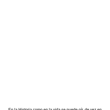
En la Historia como en la vida se puede oír, de vez en