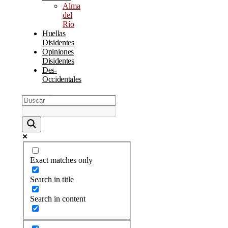
Alma
del
Río
Huellas
Disidentes
Opiniones
Disidentes
Des-
Occidentales
Exact matches only
Search in title
Search in content