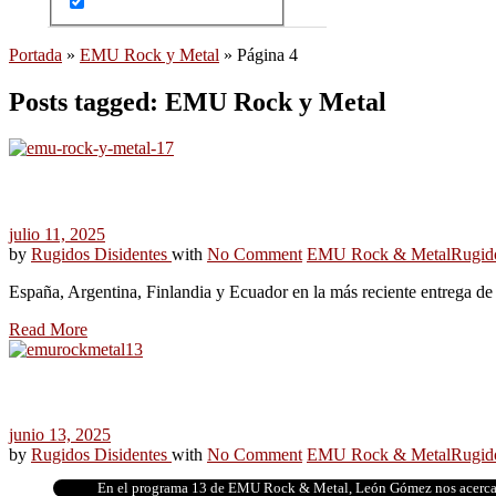
Portada
»
EMU Rock y Metal
»
Página 4
Posts tagged: EMU Rock y Metal
julio 11, 2025
by
Rugidos Disidentes
with
No Comment
EMU Rock & Metal
Rugid
España, Argentina, Finlandia y Ecuador en la más reciente entrega
Read More
junio 13, 2025
by
Rugidos Disidentes
with
No Comment
EMU Rock & Metal
Rugid
En el programa 13 de EMU Rock & Metal, León Gómez nos acerca 