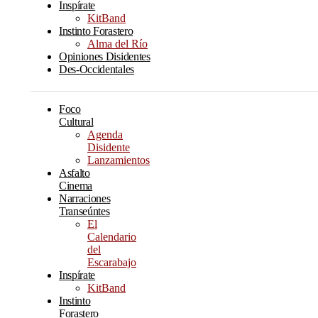
Inspírate
KitBand
Instinto Forastero
Alma del Río
Opiniones Disidentes
Des-Occidentales
Foco
Cultural
Agenda
Disidente
Lanzamientos
Asfalto
Cinema
Narraciones
Transeúntes
El
Calendario
del
Escarabajo
Inspírate
KitBand
Instinto
Forastero