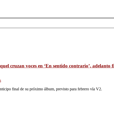
uel cruzan voces en ‘En sentido contrario’, adelanto 
s
icipo final de su próximo álbum, previsto para febrero vía V2.