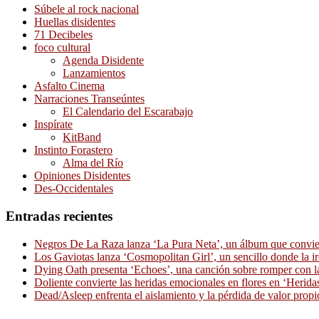
Súbele al rock nacional
Huellas disidentes
71 Decibeles
foco cultural
Agenda Disidente
Lanzamientos
Asfalto Cinema
Narraciones Transeúntes
El Calendario del Escarabajo
Inspírate
KitBand
Instinto Forastero
Alma del Río
Opiniones Disidentes
Des-Occidentales
Entradas recientes
Negros De La Raza lanza ‘La Pura Neta’, un álbum que convierte
Los Gaviotas lanza ‘Cosmopolitan Girl’, un sencillo donde la i
Dying Oath presenta ‘Echoes’, una canción sobre romper con la
Doliente convierte las heridas emocionales en flores en ‘Herid
Dead/Asleep enfrenta el aislamiento y la pérdida de valor propi