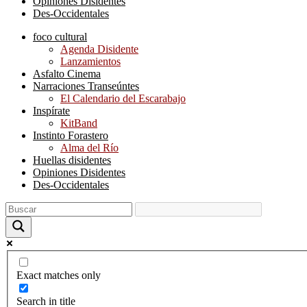
Opiniones Disidentes
Des-Occidentales
foco cultural
Agenda Disidente
Lanzamientos
Asfalto Cinema
Narraciones Transeúntes
El Calendario del Escarabajo
Inspírate
KitBand
Instinto Forastero
Alma del Río
Huellas disidentes
Opiniones Disidentes
Des-Occidentales
Exact matches only
Search in title