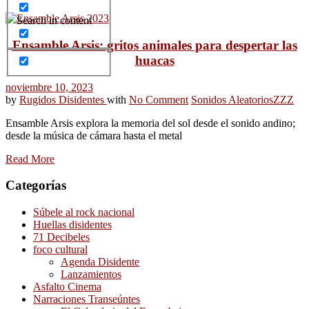
Search in content
Ensamble Arsis: gritos animales para despertar las
huacas
noviembre 10, 2023
by
Rugidos Disidentes
with
No Comment
Sonidos Aleatorios
ZZZ
Ensamble Arsis explora la memoria del sol desde el sonido andino;
desde la música de cámara hasta el metal
Read More
Categorías
Súbele al rock nacional
Huellas disidentes
71 Decibeles
foco cultural
Agenda Disidente
Lanzamientos
Asfalto Cinema
Narraciones Transeúntes