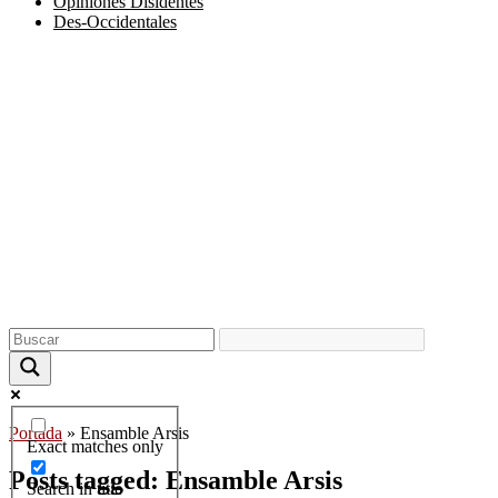
Opiniones Disidentes
Des-Occidentales
Portada
»
Ensamble Arsis
Exact matches only
Posts tagged: Ensamble Arsis
Search in title