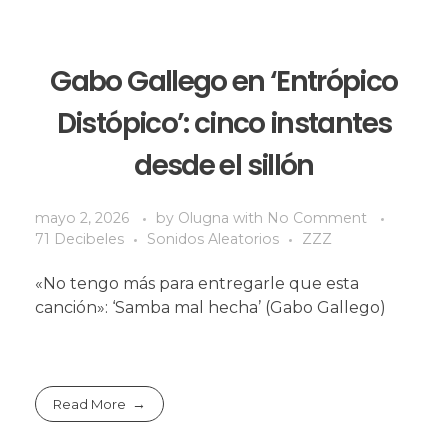
Gabo Gallego en ‘Entrópico
Distópico’: cinco instantes
desde el sillón
mayo 2, 2026
by
Olugna
with
No Comment
71 Decibeles
Sonidos Aleatorios
ZZZ
«No tengo más para entregarle que esta
canción»: ‘Samba mal hecha’ (Gabo Gallego)
Read More