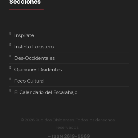
Secciones
Inspírate
Instinto Forastero
Des-Occidentales
Opiniones Disidentes
Foco Cultural
El Calendario del Escarabajo
© 2026 Rugidos Disidentes. Todos los derechos
reservados.
- ISSN 2619-5569