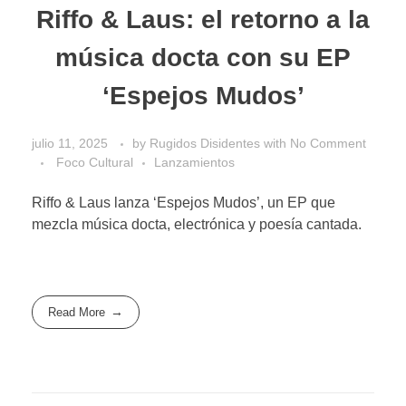
Riffo & Laus: el retorno a la
música docta con su EP
‘Espejos Mudos’
julio 11, 2025
by
Rugidos Disidentes
with
No Comment
Foco Cultural
Lanzamientos
Riffo & Laus lanza ‘Espejos Mudos’, un EP que
mezcla música docta, electrónica y poesía cantada.
Read More