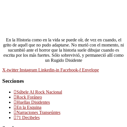
En la Historia como en la vida se puede oír, de vez en cuando, el
grito de aquél que no pudo adaptarse. No murió con el momento, ni
sucumbió ante el horror que la historia suele dibujar cuando es
escrita por los más fuertes. Sólo sobrevivió, y permaneció allí como
un Rugido Disidente
X-twitter
Instagram
Linkedin-in
Facebook-f
Envelope
Secciones
Súbele Al Rock Nacional
Rock Foráneo
Huellas Disidentes
En la Esquina
Narraciones Transeúntes
71 Decibeles