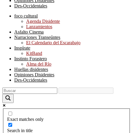
Opiniones Disidentes
Des-Occidentales
foco cultural
Agenda Disidente
Lanzamientos
Asfalto Cinema
Narraciones Transeúntes
El Calendario del Escarabajo
Inspírate
KitBand
Instinto Forastero
Alma del Río
Huellas disidentes
Opiniones Disidentes
Des-Occidentales
Exact matches only
Search in title