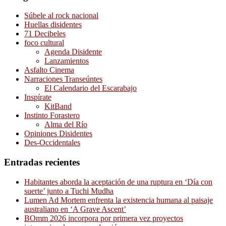
Súbele al rock nacional
Huellas disidentes
71 Decibeles
foco cultural
Agenda Disidente
Lanzamientos
Asfalto Cinema
Narraciones Transeúntes
El Calendario del Escarabajo
Inspírate
KitBand
Instinto Forastero
Alma del Río
Opiniones Disidentes
Des-Occidentales
Entradas recientes
Habitantes aborda la aceptación de una ruptura en ‘Día con
suerte’ junto a Tuchi Mudha
Lumen Ad Mortem enfrenta la existencia humana al paisaje
australiano en ‘A Grave Ascent’
BOmm 2026 incorpora por primera vez proyectos