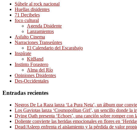
Súbele al rock nacional
Huellas disidentes
71 Decibeles
foco cultural
Agenda Disidente
Lanzamientos
Asfalto Cinema
Narraciones Transeúntes
El Calendario del Escarabajo
Inspírate
KitBand
Instinto Forastero
Alma del Río
Opiniones Disidentes
Des-Occidentales
Entradas recientes
Negros De La Raza lanza ‘La Pura Neta’, un álbum que convierte
Los Gaviotas lanza ‘Cosmopolitan Girl’, un sencillo donde la i
Dying Oath presenta ‘Echoes’, una canción sobre romper con la
Doliente convierte las heridas emocionales en flores en ‘Herid
Dead/Asleep enfrenta el aislamiento y la pérdida de valor propi