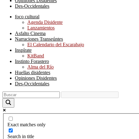
Opiniones Disidentes
Des-Occidentales
foco cultural
Agenda Disidente
Lanzamientos
Asfalto Cinema
Narraciones Transeúntes
El Calendario del Escarabajo
Inspírate
KitBand
Instinto Forastero
Alma del Río
Huellas disidentes
Opiniones Disidentes
Des-Occidentales
Exact matches only
Search in title