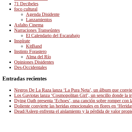
71 Decibeles
foco cultural
Agenda Disidente
Lanzamientos
Asfalto Cinema
Narraciones Transeúntes
El Calendario del Escarabajo
Inspírate
KitBand
Instinto Forastero
Alma del Río
Opiniones Disidentes
Des-Occidentales
Entradas recientes
Negros De La Raza lanza ‘La Pura Neta’, un álbum que convierte
Los Gaviotas lanza ‘Cosmopolitan Girl’, un sencillo donde la i
Dying Oath presenta ‘Echoes’, una canción sobre romper con la
Doliente convierte las heridas emocionales en flores en ‘Herid
Dead/Asleep enfrenta el aislamiento y la pérdida de valor propi