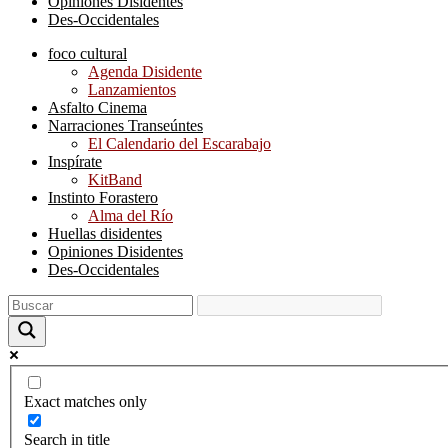
Opiniones Disidentes
Des-Occidentales
foco cultural
Agenda Disidente
Lanzamientos
Asfalto Cinema
Narraciones Transeúntes
El Calendario del Escarabajo
Inspírate
KitBand
Instinto Forastero
Alma del Río
Huellas disidentes
Opiniones Disidentes
Des-Occidentales
Exact matches only
Search in title