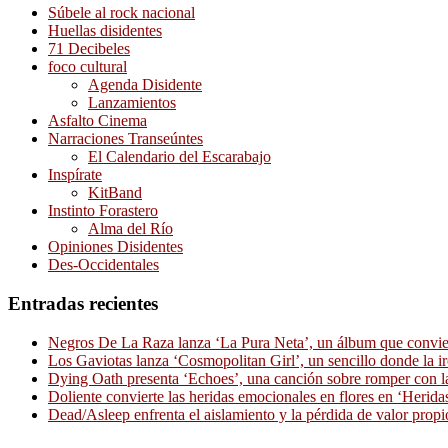
Súbele al rock nacional
Huellas disidentes
71 Decibeles
foco cultural
Agenda Disidente
Lanzamientos
Asfalto Cinema
Narraciones Transeúntes
El Calendario del Escarabajo
Inspírate
KitBand
Instinto Forastero
Alma del Río
Opiniones Disidentes
Des-Occidentales
Entradas recientes
Negros De La Raza lanza ‘La Pura Neta’, un álbum que convierte
Los Gaviotas lanza ‘Cosmopolitan Girl’, un sencillo donde la i
Dying Oath presenta ‘Echoes’, una canción sobre romper con la
Doliente convierte las heridas emocionales en flores en ‘Herid
Dead/Asleep enfrenta el aislamiento y la pérdida de valor propi