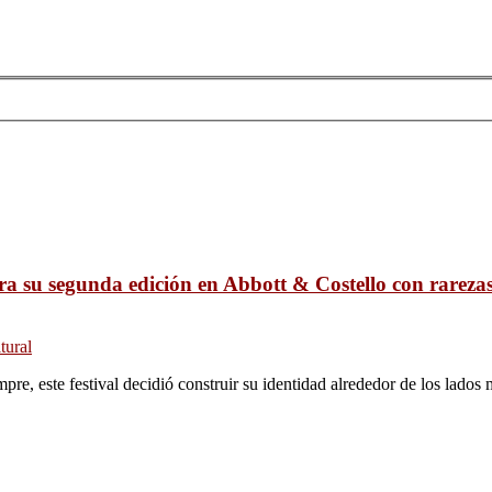
ra su segunda edición en Abbott & Costello con rarezas
tural
mpre, este festival decidió construir su identidad alrededor de los lado