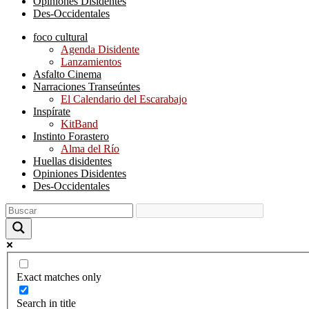
Opiniones Disidentes
Des-Occidentales
foco cultural
Agenda Disidente
Lanzamientos
Asfalto Cinema
Narraciones Transeúntes
El Calendario del Escarabajo
Inspírate
KitBand
Instinto Forastero
Alma del Río
Huellas disidentes
Opiniones Disidentes
Des-Occidentales
Exact matches only
Search in title