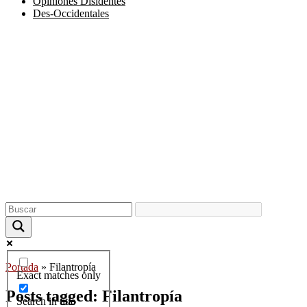
Opiniones Disidentes
Des-Occidentales
Portada
»
Filantropía
Exact matches only
Posts tagged: Filantropía
Search in title