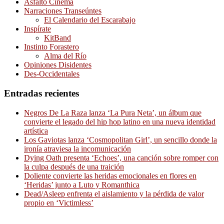
Asfalto Cinema
Narraciones Transeúntes
El Calendario del Escarabajo
Inspírate
KitBand
Instinto Forastero
Alma del Río
Opiniones Disidentes
Des-Occidentales
Entradas recientes
Negros De La Raza lanza ‘La Pura Neta’, un álbum que
convierte el legado del hip hop latino en una nueva identidad
artística
Los Gaviotas lanza ‘Cosmopolitan Girl’, un sencillo donde la
ironía atraviesa la incomunicación
Dying Oath presenta ‘Echoes’, una canción sobre romper con
la culpa después de una traición
Doliente convierte las heridas emocionales en flores en
‘Heridas’ junto a Luto y Romanthica
Dead/Asleep enfrenta el aislamiento y la pérdida de valor
propio en ‘Victimless’