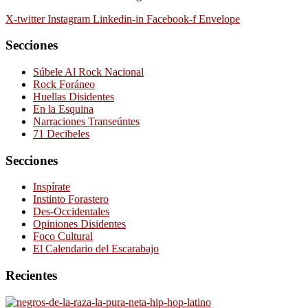
X-twitter
Instagram
Linkedin-in
Facebook-f
Envelope
Secciones
Súbele Al Rock Nacional
Rock Foráneo
Huellas Disidentes
En la Esquina
Narraciones Transeúntes
71 Decibeles
Secciones
Inspírate
Instinto Forastero
Des-Occidentales
Opiniones Disidentes
Foco Cultural
El Calendario del Escarabajo
Recientes