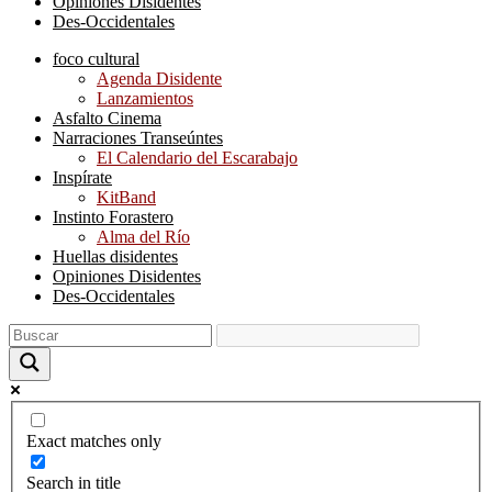
Opiniones Disidentes
Des-Occidentales
foco cultural
Agenda Disidente
Lanzamientos
Asfalto Cinema
Narraciones Transeúntes
El Calendario del Escarabajo
Inspírate
KitBand
Instinto Forastero
Alma del Río
Huellas disidentes
Opiniones Disidentes
Des-Occidentales
Exact matches only
Search in title