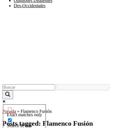
Opiniones Disidentes
Des-Occidentales
Portada
»
Flamenco Fusión
Exact matches only
Posts tagged: Flamenco Fusión
Search in title