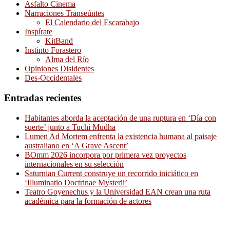
Asfalto Cinema
Narraciones Transeúntes
El Calendario del Escarabajo
Inspírate
KitBand
Instinto Forastero
Alma del Río
Opiniones Disidentes
Des-Occidentales
Entradas recientes
Habitantes aborda la aceptación de una ruptura en ‘Día con
suerte’ junto a Tuchi Mudha
Lumen Ad Mortem enfrenta la existencia humana al paisaje
australiano en ‘A Grave Ascent’
BOmm 2026 incorpora por primera vez proyectos
internacionales en su selección
Saturnian Current construye un recorrido iniciático en
‘Illuminatio Doctrinae Mysterii’
Teatro Goyenechus y la Universidad EAN crean una ruta
académica para la formación de actores