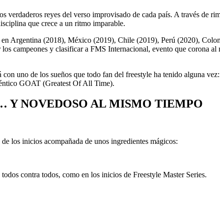
 los verdaderos reyes del verso improvisado de cada país. A través de rim
sciplina que crece a un ritmo imparable.
ó en Argentina (2018), México (2019), Chile (2019), Perú (2020), Colo
er los campeones y clasificar a FMS Internacional, evento que corona a
on uno de los sueños que todo fan del freestyle ha tenido alguna vez:
téntico GOAT (Greatest Of All Time).
S… Y NOVEDOSO AL MISMO TIEMPO
 de los inicios acompañada de unos ingredientes mágicos:
todos contra todos, como en los inicios de Freestyle Master Series.