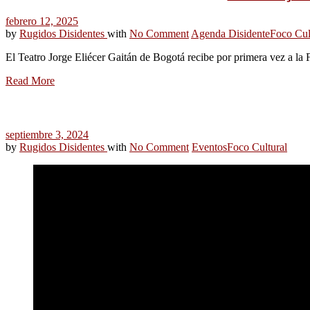
febrero 12, 2025
by
Rugidos Disidentes
with
No Comment
Agenda Disidente
Foco Cul
El Teatro Jorge Eliécer Gaitán de Bogotá recibe por primera vez a 
Read More
septiembre 3, 2024
by
Rugidos Disidentes
with
No Comment
Eventos
Foco Cultural