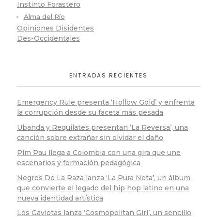
Instinto Forastero
Alma del Río
Opiniones Disidentes
Des-Occidentales
ENTRADAS RECIENTES
Emergency Rule presenta ‘Hollow Gold’ y enfrenta
la corrupción desde su faceta más pesada
Ubanda y Requilates presentan ‘La Reversa’, una
canción sobre extrañar sin olvidar el daño
Pim Pau llega a Colombia con una gira que une
escenarios y formación pedagógica
Negros De La Raza lanza ‘La Pura Neta’, un álbum
que convierte el legado del hip hop latino en una
nueva identidad artística
Los Gaviotas lanza ‘Cosmopolitan Girl’, un sencillo