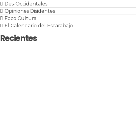
Des-Occidentales
Opiniones Disidentes
Foco Cultural
El Calendario del Escarabajo
Recientes
Emergency Rule presenta ‘Hollow Gold’ y
enfrenta la corrupción desde su faceta
más pesada
Ubanda y Requilates presentan ‘La