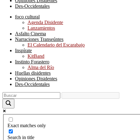
Opiniones Disidentes
Des-Occidentales
foco cultural
Agenda Disidente
Lanzamientos
Asfalto Cinema
Narraciones Transeúntes
El Calendario del Escarabajo
Inspírate
KitBand
Instinto Forastero
Alma del Río
Huellas disidentes
Opiniones Disidentes
Des-Occidentales
Exact matches only
Search in title