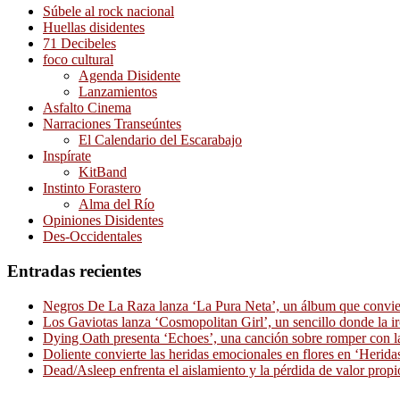
Súbele al rock nacional
Huellas disidentes
71 Decibeles
foco cultural
Agenda Disidente
Lanzamientos
Asfalto Cinema
Narraciones Transeúntes
El Calendario del Escarabajo
Inspírate
KitBand
Instinto Forastero
Alma del Río
Opiniones Disidentes
Des-Occidentales
Entradas recientes
Negros De La Raza lanza ‘La Pura Neta’, un álbum que convierte
Los Gaviotas lanza ‘Cosmopolitan Girl’, un sencillo donde la i
Dying Oath presenta ‘Echoes’, una canción sobre romper con la
Doliente convierte las heridas emocionales en flores en ‘Herid
Dead/Asleep enfrenta el aislamiento y la pérdida de valor propi