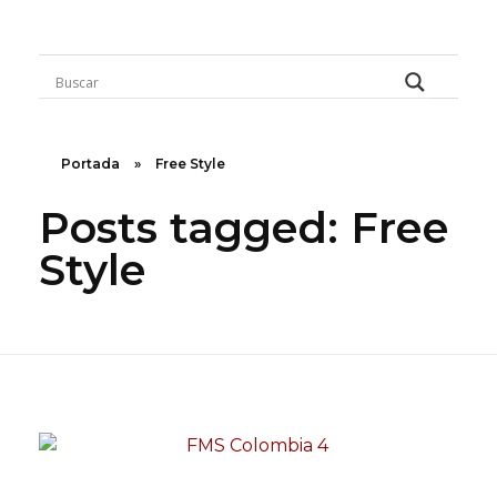
Rugidos Disidentes
Bogotá - Colombia | ISSN 2619-5569
Portada
»
Free Style
Posts tagged: Free
Style