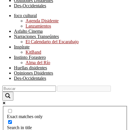
Opiniones Disidentes
Des-Occidentales
foco cultural
Agenda Disidente
Lanzamientos
Asfalto Cinema
Narraciones Transeúntes
El Calendario del Escarabajo
Inspírate
KitBand
Instinto Forastero
Alma del Río
Huellas disidentes
Opiniones Disidentes
Des-Occidentales
Exact matches only
Search in title