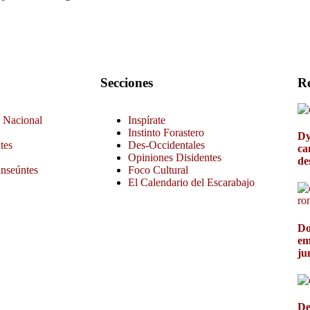
Secciones
Re
 Nacional
Inspírate
Instinto Forastero
Dy
tes
Des-Occidentales
ca
Opiniones Disidentes
de
anseúntes
Foco Cultural
El Calendario del Escarabajo
Do
em
ju
De