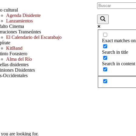
o cultural
Agenda Disidente
Lanzamientos
falto Cinema
rraciones Transeúntes
El Calendario del Escarabajo
Exact matches on
pírate
KitBand
Search in title
tinto Forastero
Alma del Río
Search in content
llas disidentes
iniones Disidentes
s-Occidentales
 you are looking for.