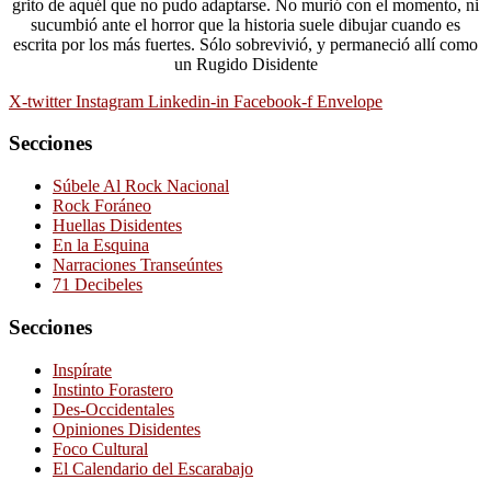
grito de aquél que no pudo adaptarse. No murió con el momento, ni
sucumbió ante el horror que la historia suele dibujar cuando es
escrita por los más fuertes. Sólo sobrevivió, y permaneció allí como
un Rugido Disidente
X-twitter
Instagram
Linkedin-in
Facebook-f
Envelope
Secciones
Súbele Al Rock Nacional
Rock Foráneo
Huellas Disidentes
En la Esquina
Narraciones Transeúntes
71 Decibeles
Secciones
Inspírate
Instinto Forastero
Des-Occidentales
Opiniones Disidentes
Foco Cultural
El Calendario del Escarabajo