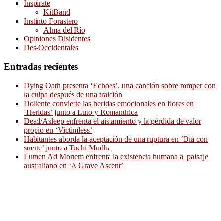
Inspírate
KitBand
Instinto Forastero
Alma del Río
Opiniones Disidentes
Des-Occidentales
Entradas recientes
Dying Oath presenta ‘Echoes’, una canción sobre romper con
la culpa después de una traición
Doliente convierte las heridas emocionales en flores en
‘Heridas’ junto a Luto y Romanthica
Dead/Asleep enfrenta el aislamiento y la pérdida de valor
propio en ‘Victimless’
Habitantes aborda la aceptación de una ruptura en ‘Día con
suerte’ junto a Tuchi Mudha
Lumen Ad Mortem enfrenta la existencia humana al paisaje
australiano en ‘A Grave Ascent’