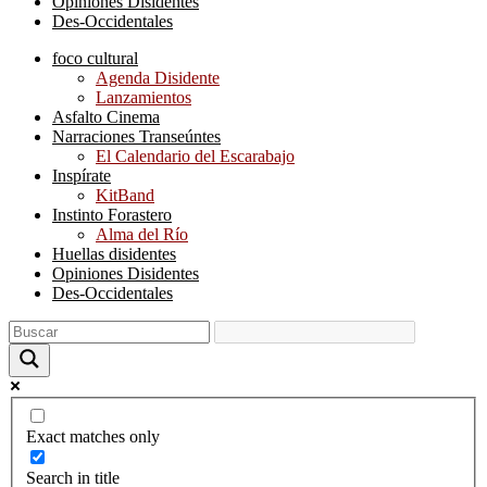
Opiniones Disidentes
Des-Occidentales
foco cultural
Agenda Disidente
Lanzamientos
Asfalto Cinema
Narraciones Transeúntes
El Calendario del Escarabajo
Inspírate
KitBand
Instinto Forastero
Alma del Río
Huellas disidentes
Opiniones Disidentes
Des-Occidentales
Exact matches only
Search in title