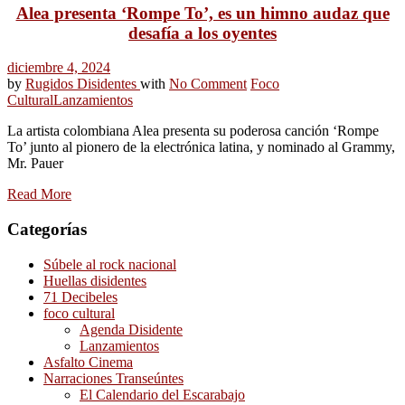
Alea presenta ‘Rompe To’, es un himno audaz que
desafía a los oyentes
diciembre 4, 2024
by
Rugidos Disidentes
with
No Comment
Foco
Cultural
Lanzamientos
La artista colombiana Alea presenta su poderosa canción ‘Rompe
To’ junto al pionero de la electrónica latina, y nominado al Grammy,
Mr. Pauer
Read More
Categorías
Súbele al rock nacional
Huellas disidentes
71 Decibeles
foco cultural
Agenda Disidente
Lanzamientos
Asfalto Cinema
Narraciones Transeúntes
El Calendario del Escarabajo