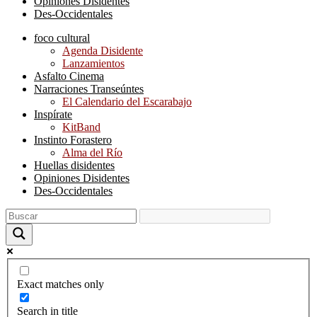
Opiniones Disidentes
Des-Occidentales
foco cultural
Agenda Disidente
Lanzamientos
Asfalto Cinema
Narraciones Transeúntes
El Calendario del Escarabajo
Inspírate
KitBand
Instinto Forastero
Alma del Río
Huellas disidentes
Opiniones Disidentes
Des-Occidentales
Exact matches only
Search in title