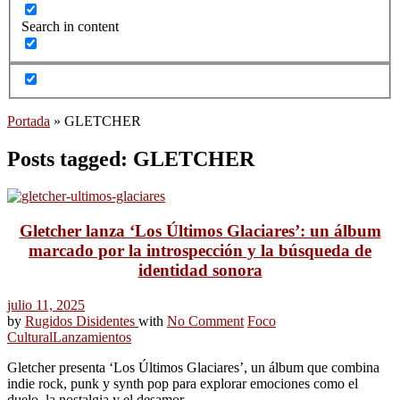
Search in content
Portada
»
GLETCHER
Posts tagged: GLETCHER
Gletcher lanza ‘Los Últimos Glaciares’: un álbum
marcado por la introspección y la búsqueda de
identidad sonora
julio 11, 2025
by
Rugidos Disidentes
with
No Comment
Foco
Cultural
Lanzamientos
Gletcher presenta ‘Los Últimos Glaciares’, un álbum que combina
indie rock, punk y synth pop para explorar emociones como el
duelo, la nostalgia y el desamor.