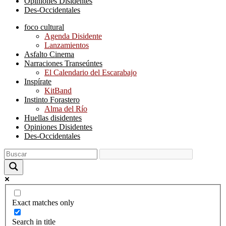
Opiniones Disidentes
Des-Occidentales
foco cultural
Agenda Disidente
Lanzamientos
Asfalto Cinema
Narraciones Transeúntes
El Calendario del Escarabajo
Inspírate
KitBand
Instinto Forastero
Alma del Río
Huellas disidentes
Opiniones Disidentes
Des-Occidentales
Exact matches only
Search in title