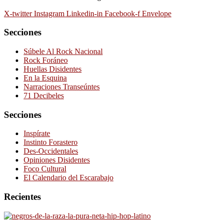
X-twitter
Instagram
Linkedin-in
Facebook-f
Envelope
Secciones
Súbele Al Rock Nacional
Rock Foráneo
Huellas Disidentes
En la Esquina
Narraciones Transeúntes
71 Decibeles
Secciones
Inspírate
Instinto Forastero
Des-Occidentales
Opiniones Disidentes
Foco Cultural
El Calendario del Escarabajo
Recientes