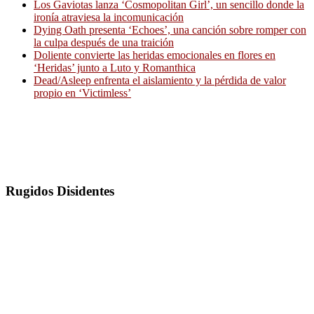
Los Gaviotas lanza ‘Cosmopolitan Girl’, un sencillo donde la
ironía atraviesa la incomunicación
Dying Oath presenta ‘Echoes’, una canción sobre romper con
la culpa después de una traición
Doliente convierte las heridas emocionales en flores en
‘Heridas’ junto a Luto y Romanthica
Dead/Asleep enfrenta el aislamiento y la pérdida de valor
propio en ‘Victimless’
Rugidos Disidentes