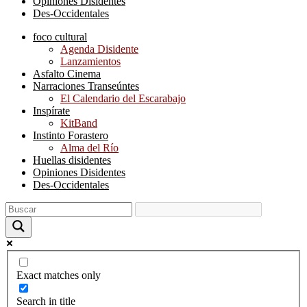
Opiniones Disidentes
Des-Occidentales
foco cultural
Agenda Disidente
Lanzamientos
Asfalto Cinema
Narraciones Transeúntes
El Calendario del Escarabajo
Inspírate
KitBand
Instinto Forastero
Alma del Río
Huellas disidentes
Opiniones Disidentes
Des-Occidentales
Exact matches only
Search in title