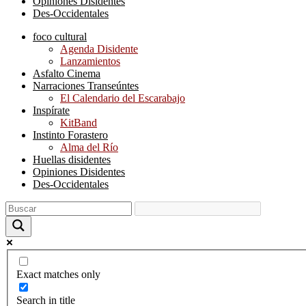
Opiniones Disidentes
Des-Occidentales
foco cultural
Agenda Disidente
Lanzamientos
Asfalto Cinema
Narraciones Transeúntes
El Calendario del Escarabajo
Inspírate
KitBand
Instinto Forastero
Alma del Río
Huellas disidentes
Opiniones Disidentes
Des-Occidentales
Exact matches only
Search in title