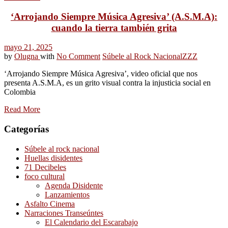
‘Arrojando Siempre Música Agresiva’ (A.S.M.A):
cuando la tierra también grita
mayo 21, 2025
by
Olugna
with
No Comment
Súbele al Rock Nacional
ZZZ
‘Arrojando Siempre Música Agresiva’, video oficial que nos
presenta A.S.M.A, es un grito visual contra la injusticia social en
Colombia
Read More
Categorías
Súbele al rock nacional
Huellas disidentes
71 Decibeles
foco cultural
Agenda Disidente
Lanzamientos
Asfalto Cinema
Narraciones Transeúntes
El Calendario del Escarabajo