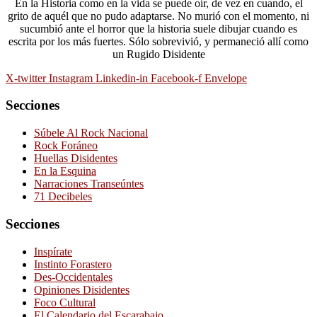
En la Historia como en la vida se puede oír, de vez en cuando, el
grito de aquél que no pudo adaptarse. No murió con el momento, ni
sucumbió ante el horror que la historia suele dibujar cuando es
escrita por los más fuertes. Sólo sobrevivió, y permaneció allí como
un Rugido Disidente
X-twitter
Instagram
Linkedin-in
Facebook-f
Envelope
Secciones
Súbele Al Rock Nacional
Rock Foráneo
Huellas Disidentes
En la Esquina
Narraciones Transeúntes
71 Decibeles
Secciones
Inspírate
Instinto Forastero
Des-Occidentales
Opiniones Disidentes
Foco Cultural
El Calendario del Escarabajo