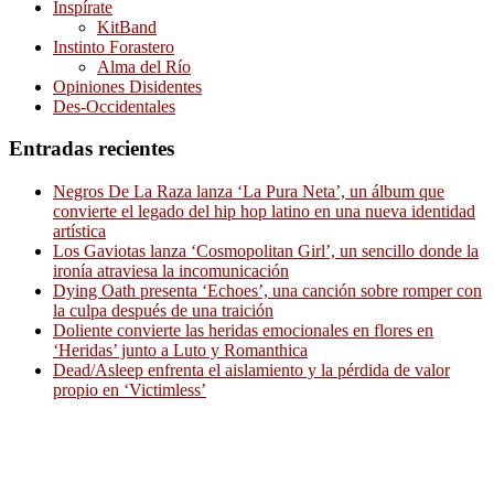
Inspírate
KitBand
Instinto Forastero
Alma del Río
Opiniones Disidentes
Des-Occidentales
Entradas recientes
Negros De La Raza lanza ‘La Pura Neta’, un álbum que
convierte el legado del hip hop latino en una nueva identidad
artística
Los Gaviotas lanza ‘Cosmopolitan Girl’, un sencillo donde la
ironía atraviesa la incomunicación
Dying Oath presenta ‘Echoes’, una canción sobre romper con
la culpa después de una traición
Doliente convierte las heridas emocionales en flores en
‘Heridas’ junto a Luto y Romanthica
Dead/Asleep enfrenta el aislamiento y la pérdida de valor
propio en ‘Victimless’