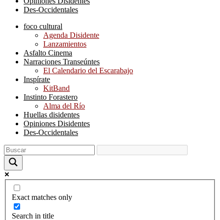
Opiniones Disidentes
Des-Occidentales
foco cultural
Agenda Disidente
Lanzamientos
Asfalto Cinema
Narraciones Transeúntes
El Calendario del Escarabajo
Inspírate
KitBand
Instinto Forastero
Alma del Río
Huellas disidentes
Opiniones Disidentes
Des-Occidentales
Exact matches only
Search in title