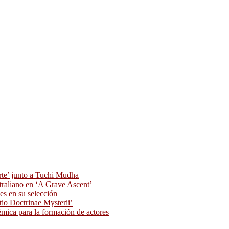
rte’ junto a Tuchi Mudha
traliano en ‘A Grave Ascent’
s en su selección
tio Doctrinae Mysterii’
ica para la formación de actores