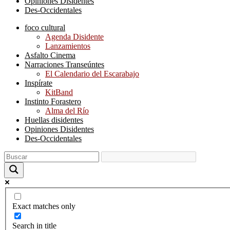
Opiniones Disidentes
Des-Occidentales
foco cultural
Agenda Disidente
Lanzamientos
Asfalto Cinema
Narraciones Transeúntes
El Calendario del Escarabajo
Inspírate
KitBand
Instinto Forastero
Alma del Río
Huellas disidentes
Opiniones Disidentes
Des-Occidentales
Exact matches only
Search in title