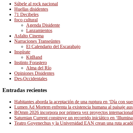
Súbele al rock nacional
Huellas disidentes
71 Decibeles
foco cultural
Agenda Disidente
Lanzamientos
Asfalto Cinema
Narraciones Transeúntes
El Calendario del Escarabajo
Inspírate
KitBand
Instinto Forastero
Alma del Río
Opiniones Disidentes
Des-Occidentales
Entradas recientes
Habitantes aborda la aceptación de una ruptura en ‘Día con sue
Lumen Ad Mortem enfrenta la existencia humana al paisaje aus
BOmm 2026 incorpora por primera vez proyectos internacionale
Saturnian Current construye un recorrido iniciático en ‘Illumina
Teatro Goyenechus y la Universidad EAN crean una ruta académ