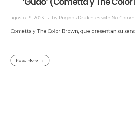
‘Guao’ (Cometta y The Color 
agosto 19, 2023
by
Rugidos Disidentes
with
No Comm
Cometta y The Color Brown, que presentan su sencill
Read More