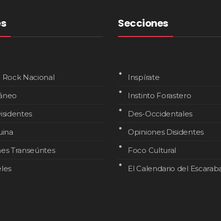
es
Secciones
l Rock Nacional
Inspírate
áneo
Instinto Forastero
isidentes
Des-Occidentales
uina
Opiniones Disidentes
nes Transeúntes
Foco Cultural
les
El Calendario del Escarab