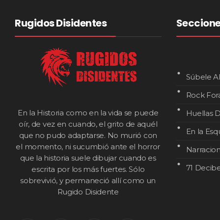
Rugidos Disidentes
Seccion
Súbele A
Rock For
En la Historia como en la vida se puede
Huellas D
oír, de vez en cuando, el grito de aquél
En la Esq
que no pudo adaptarse. No murió con
el momento, ni sucumbió ante el horror
Narracio
que la historia suele dibujar cuando es
71 Decibe
escrita por los más fuertes. Sólo
sobrevivió, y permaneció allí como un
Rugido Disidente