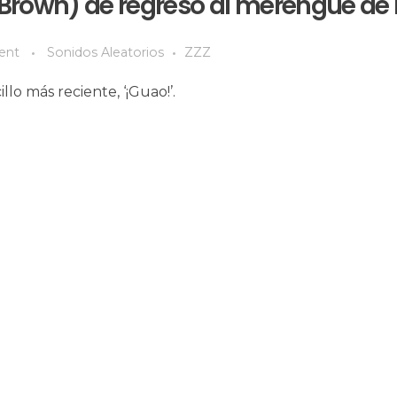
Brown) de regreso al merengue de 
ent
Sonidos Aleatorios
ZZZ
o más reciente, ‘¡Guao!’.