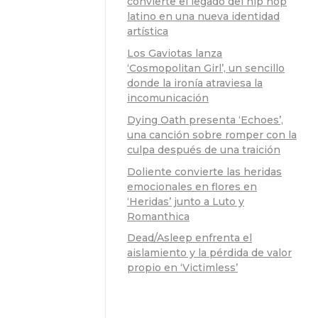
convierte el legado del hip hop
latino en una nueva identidad
artística
Los Gaviotas lanza
‘Cosmopolitan Girl’, un sencillo
donde la ironía atraviesa la
incomunicación
Dying Oath presenta ‘Echoes’,
una canción sobre romper con la
culpa después de una traición
Doliente convierte las heridas
emocionales en flores en
‘Heridas’ junto a Luto y
Romanthica
Dead/Asleep enfrenta el
aislamiento y la pérdida de valor
propio en ‘Victimless’