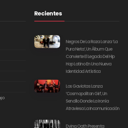
Recientes
Negros De La Raza Lanza ‘La
Pura Neta’, Un Álbum Que
Convierte El Legado Del Hip
Hop Latino En Una Nueva
Identidad Artística
Los Gaviotas Lanza
‘Cosmopolitan Girl’, Un
ajo
Sencillo Donde La Ironía
Atraviesa La Incomunicación
Dying Oath Presenta