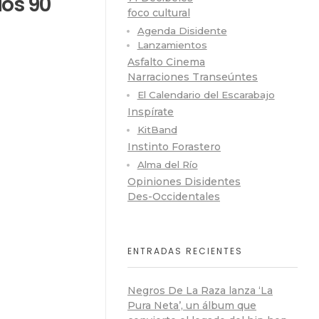
los 90
foco cultural
Agenda Disidente
Lanzamientos
Asfalto Cinema
Narraciones Transeúntes
El Calendario del Escarabajo
Inspírate
KitBand
Instinto Forastero
Alma del Río
Opiniones Disidentes
Des-Occidentales
ENTRADAS RECIENTES
Negros De La Raza lanza ‘La
Pura Neta’, un álbum que