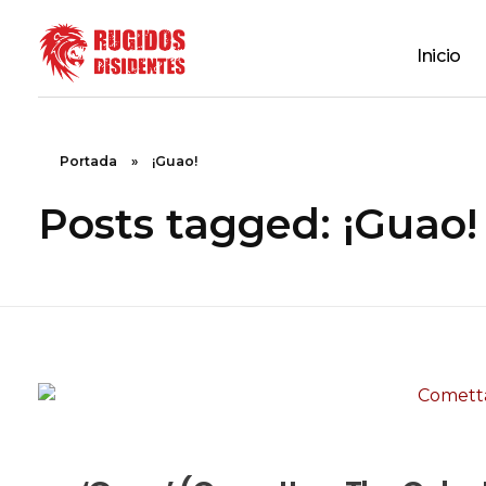
Inicio
Rugidos Disidentes
Bogotá - Colombia | ISSN 2619-5569
Portada
»
¡Guao!
Posts tagged: ¡Guao!