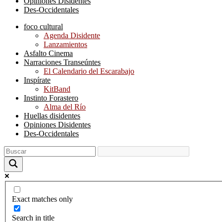
Opiniones Disidentes
Des-Occidentales
foco cultural
Agenda Disidente
Lanzamientos
Asfalto Cinema
Narraciones Transeúntes
El Calendario del Escarabajo
Inspírate
KitBand
Instinto Forastero
Alma del Río
Huellas disidentes
Opiniones Disidentes
Des-Occidentales
Exact matches only
Search in title