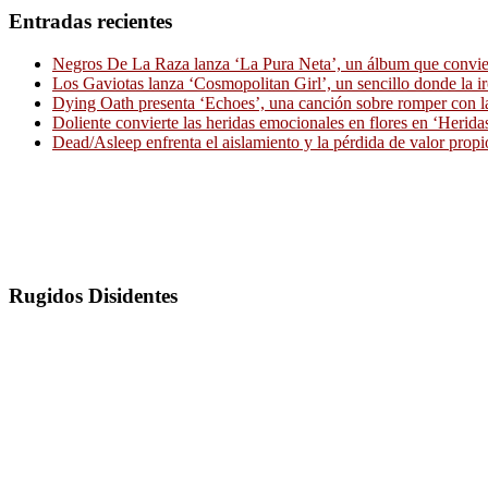
Entradas recientes
Negros De La Raza lanza ‘La Pura Neta’, un álbum que convierte
Los Gaviotas lanza ‘Cosmopolitan Girl’, un sencillo donde la i
Dying Oath presenta ‘Echoes’, una canción sobre romper con la
Doliente convierte las heridas emocionales en flores en ‘Herid
Dead/Asleep enfrenta el aislamiento y la pérdida de valor propi
Rugidos Disidentes