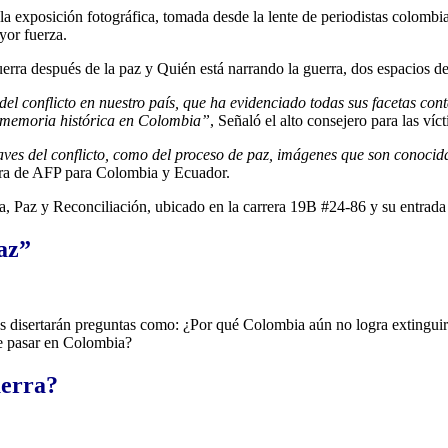
la exposición fotográfica, tomada desde la lente de periodistas colombi
yor fuerza.
rra después de la paz y Quién está narrando la guerra, dos espacios de 
del conflicto en nuestro pa
ís
, que ha evidenciado todas sus facetas con
de memoria histórica en Colombia
”
, Señaló el alto consejero para las ví
ves del conflicto, como del proceso de paz, im
á
genes que son conocida
ora de AFP para Colombia y Ecuador.
, Paz y Reconciliación, ubicado en la carrera 19B #24-86 y su entrada s
az”
nes disertarán preguntas como: ¿Por qué Colombia aún no logra extinguir
e pasar en Colombia?
uerra?