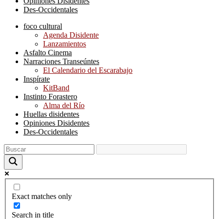
Opiniones Disidentes
Des-Occidentales
foco cultural
Agenda Disidente
Lanzamientos
Asfalto Cinema
Narraciones Transeúntes
El Calendario del Escarabajo
Inspírate
KitBand
Instinto Forastero
Alma del Río
Huellas disidentes
Opiniones Disidentes
Des-Occidentales
Exact matches only
Search in title