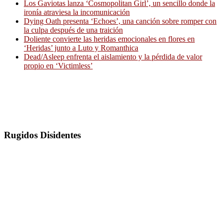
Los Gaviotas lanza ‘Cosmopolitan Girl’, un sencillo donde la
ironía atraviesa la incomunicación
Dying Oath presenta ‘Echoes’, una canción sobre romper con
la culpa después de una traición
Doliente convierte las heridas emocionales en flores en
‘Heridas’ junto a Luto y Romanthica
Dead/Asleep enfrenta el aislamiento y la pérdida de valor
propio en ‘Victimless’
Rugidos Disidentes