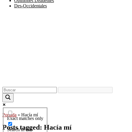
Opiniones Disidentes
Des-Occidentales
Portada
»
Hacía mí
Exact matches only
Posts tagged: Hacía mí
Search in title