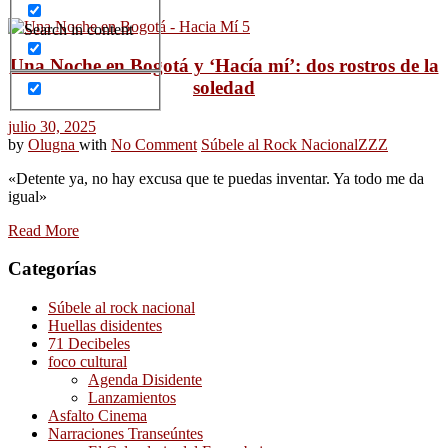
Search in content
Una Noche en Bogotá y ‘Hacía mí’: dos rostros de la
soledad
julio 30, 2025
by
Olugna
with
No Comment
Súbele al Rock Nacional
ZZZ
«Detente ya, no hay excusa que te puedas inventar. Ya todo me da
igual»
Read More
Categorías
Súbele al rock nacional
Huellas disidentes
71 Decibeles
foco cultural
Agenda Disidente
Lanzamientos
Asfalto Cinema
Narraciones Transeúntes