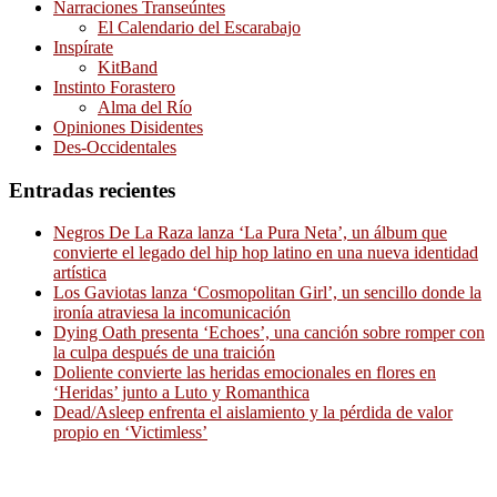
Narraciones Transeúntes
El Calendario del Escarabajo
Inspírate
KitBand
Instinto Forastero
Alma del Río
Opiniones Disidentes
Des-Occidentales
Entradas recientes
Negros De La Raza lanza ‘La Pura Neta’, un álbum que
convierte el legado del hip hop latino en una nueva identidad
artística
Los Gaviotas lanza ‘Cosmopolitan Girl’, un sencillo donde la
ironía atraviesa la incomunicación
Dying Oath presenta ‘Echoes’, una canción sobre romper con
la culpa después de una traición
Doliente convierte las heridas emocionales en flores en
‘Heridas’ junto a Luto y Romanthica
Dead/Asleep enfrenta el aislamiento y la pérdida de valor
propio en ‘Victimless’