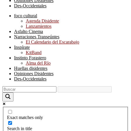
Opiniones Disidentes
Des-Occidentales
foco cultural
Agenda Disidente
Lanzamientos
Asfalto Cinema
Narraciones Transeúntes
El Calendario del Escarabajo
Inspírate
KitBand
Instinto Forastero
Alma del Río
Huellas disidentes
Opiniones Disidentes
Des-Occidentales
Exact matches only
Search in title