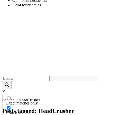
Opiniones Disidentes
Des-Occidentales
Portada
»
HeadCrusher
Exact matches only
Posts tagged: HeadCrusher
Search in title