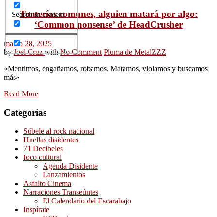
Tonterías comunes, alguien matará por algo:
Search in content
‘Common nonsense’ de HeadCrusher
marzo 28, 2025
by
Joel Cruz
with
No Comment
Pluma de Metal
ZZZ
«Mentimos, engañamos, robamos. Matamos, violamos y buscamos
más»
Read More
Categorías
Súbele al rock nacional
Huellas disidentes
71 Decibeles
foco cultural
Agenda Disidente
Lanzamientos
Asfalto Cinema
Narraciones Transeúntes
El Calendario del Escarabajo
Inspírate