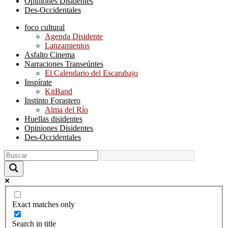
Opiniones Disidentes
Des-Occidentales
foco cultural
Agenda Disidente
Lanzamientos
Asfalto Cinema
Narraciones Transeúntes
El Calendario del Escarabajo
Inspírate
KitBand
Instinto Forastero
Alma del Río
Huellas disidentes
Opiniones Disidentes
Des-Occidentales
Exact matches only
Search in title