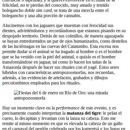
felicidad, no te pierdas del conocido, muy amado y temido
bolegancho doble
sim card
, se trata de una mezcla entre el
bolegancho y una alta porción de cannabis.
Alucinemos con los jaguares que muestran con ferocidad sus
dientes, advirtiéndonos y recordándonos que estamos pisando en su
despojado territorio. Detrás de sus colmillos, de manera agazapada
se hayan entredormidos un par de ojos humanizados, como destellos
de las luciérnagas en las cuevas del Catatumbo. Esta escena nos
permite dudar si el animal se ha tragado al hombre o es el hombre
que se ha vestido con la piel del animal, o quizás es el hombre
transformándose en jaguar, tal como lo hacen los taitas de la
Amazonía después de hacer sus rituales con el yagé. Estos seres
híbridos con características antropozoomorfas, nos recuerdan,
además, a las evidencias de artefactos, grabados y dibujos
precolombinos empleados para los rituales.
Hay un momento clave en la
performance
de este evento, y es
precisamente cuando interpretan la
matanza del tigre
: le pelan el
cuero, lo decapitan y levantan con la lanza su cabeza. Esto me
remite al mismo momento en que es elevada la cabeza de un gallo
en el carnaval del perdón celebrado por los kamentsá y los Ingas en