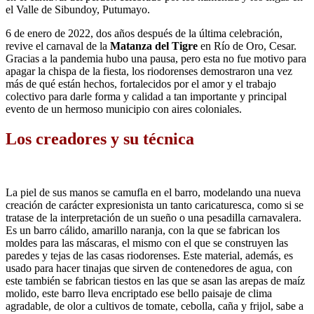
el Valle de Sibundoy, Putumayo.
6 de enero de 2022, dos años después de la última celebración,
revive el carnaval de la
Matanza del Tigre
en Río de Oro, Cesar.
Gracias a la pandemia hubo una pausa, pero esta no fue motivo para
apagar la chispa de la fiesta, los riodorenses demostraron una vez
más de qué están hechos, fortalecidos por el amor y el trabajo
colectivo para darle forma y calidad a tan importante y principal
evento de un hermoso municipio con aires coloniales.
Los creadores y su técnica
La piel de sus manos se camufla en el barro, modelando una nueva
creación de carácter expresionista un tanto caricaturesca, como si se
tratase de la interpretación de un sueño o una pesadilla carnavalera.
Es un barro cálido, amarillo naranja, con la que se fabrican los
moldes para las máscaras, el mismo con el que se construyen las
paredes y tejas de las casas riodorenses. Este material, además, es
usado para hacer tinajas que sirven de contenedores de agua, con
este también se fabrican tiestos en las que se asan las arepas de maíz
molido, este barro lleva encriptado ese bello paisaje de clima
agradable, de olor a cultivos de tomate, cebolla, caña y frijol, sabe a