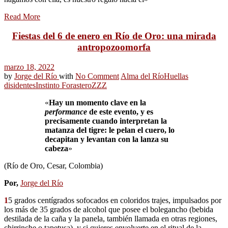
Read More
Fiestas del 6 de enero en Río de Oro: una mirada
antropozoomorfa
marzo 18, 2022
by
Jorge del Río
with
No Comment
Alma del Río
Huellas
disidentes
Instinto Forastero
ZZZ
«
Hay un momento clave en la
performance
de este evento, y es
precisamente cuando interpretan la
matanza del tigre: le pelan el cuero, lo
decapitan y levantan con la lanza su
cabeza
»
(Río de Oro, Cesar, Colombia)
Por,
Jorge del Río
1
5 grados centígrados sofocados en coloridos trajes, impulsados por
los más de 35 grados de alcohol que posee el bolegancho (bebida
destilada de la caña y la panela, también llamada en otras regiones,
chirrinche o tapetusa), y si quieres envolverte en el ritual de la