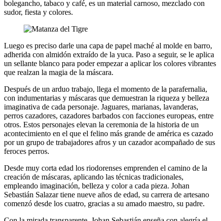
bolegancho, tabaco y café, es un material carnoso, mezclado con
sudor, fiesta y colores.
Luego es preciso darle una capa de papel maché al molde en barro,
adherida con almidón extraído de la yuca. Paso a seguir, se le aplica
un sellante blanco para poder empezar a aplicar los colores vibrantes
que realzan la magia de la máscara.
Después de un arduo trabajo, llega el momento de la parafernalia,
con indumentarias y máscaras que demuestran la riqueza y belleza
imaginativa de cada personaje. Jaguares, marianas, lavanderas,
perros cazadores, cazadores barbados con facciones europeas, entre
otros. Estos personajes elevan la ceremonia de la historia de un
acontecimiento en el que el felino más grande de américa es cazado
por un grupo de trabajadores afros y un cazador acompañado de sus
feroces perros.
Desde muy corta edad los riodorenses emprenden el camino de la
creación de máscaras, aplicando las técnicas tradicionales,
empleando imaginación, belleza y color a cada pieza. Johan
Sebastián Salazar tiene nueve años de edad, su carrera de artesano
comenzó desde los cuatro, gracias a su amado maestro, su padre.
Con la mirada transparente, Johan Sebastián enseña con alegría el