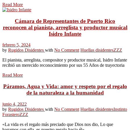
Read More
Cámara de Representantes de Puerto Rico
reconocen al pianista, arreglista y productor musical
Isidro Infante
febrero 5, 2024
by
Rugidos Disidentes
with
No Comment
Huellas disidentes
ZZZ
El pianista, arreglista, compositor y productor musical, Isidro Infante
recibió un merecido reconocimiento por sus 55 Años de trayectoria
Read More
Páramos, Agua y Vida: amor y respeto por el regalo
de la naturaleza a la humanidad
junio 4, 2022
by
Rugidos Disidentes
with
No Comment
Huellas disidentes
Instinto
Forastero
ZZZ
«La vida es el regalo más preciado que Dios nos dio, Lo que
hagamos con ella, es nuestro regalo hacia él»