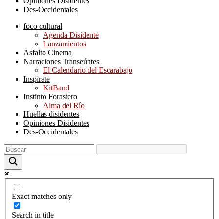
Opiniones Disidentes
Des-Occidentales
foco cultural
Agenda Disidente
Lanzamientos
Asfalto Cinema
Narraciones Transeúntes
El Calendario del Escarabajo
Inspírate
KitBand
Instinto Forastero
Alma del Río
Huellas disidentes
Opiniones Disidentes
Des-Occidentales
Exact matches only
Search in title