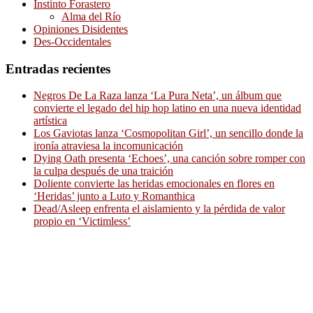
Instinto Forastero
Alma del Río
Opiniones Disidentes
Des-Occidentales
Entradas recientes
Negros De La Raza lanza ‘La Pura Neta’, un álbum que
convierte el legado del hip hop latino en una nueva identidad
artística
Los Gaviotas lanza ‘Cosmopolitan Girl’, un sencillo donde la
ironía atraviesa la incomunicación
Dying Oath presenta ‘Echoes’, una canción sobre romper con
la culpa después de una traición
Doliente convierte las heridas emocionales en flores en
‘Heridas’ junto a Luto y Romanthica
Dead/Asleep enfrenta el aislamiento y la pérdida de valor
propio en ‘Victimless’