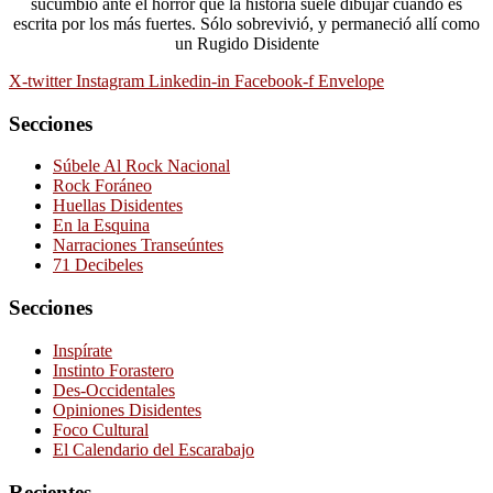
sucumbió ante el horror que la historia suele dibujar cuando es
escrita por los más fuertes. Sólo sobrevivió, y permaneció allí como
un Rugido Disidente
X-twitter
Instagram
Linkedin-in
Facebook-f
Envelope
Secciones
Súbele Al Rock Nacional
Rock Foráneo
Huellas Disidentes
En la Esquina
Narraciones Transeúntes
71 Decibeles
Secciones
Inspírate
Instinto Forastero
Des-Occidentales
Opiniones Disidentes
Foco Cultural
El Calendario del Escarabajo
Recientes